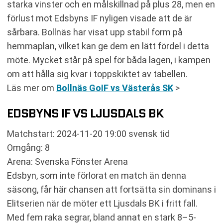
starka vinster och en målskillnad på plus 28, men en
förlust mot Edsbyns IF nyligen visade att de är
sårbara. Bollnäs har visat upp stabil form på
hemmaplan, vilket kan ge dem en lätt fördel i detta
möte. Mycket står på spel för båda lagen, i kampen
om att hålla sig kvar i toppskiktet av tabellen.
Läs mer om
Bollnäs GoIF vs Västerås SK
>
EDSBYNS IF VS LJUSDALS BK
Matchstart: 2024-11-20 19:00 svensk tid
Omgång: 8
Arena: Svenska Fönster Arena
Edsbyn, som inte förlorat en match än denna
säsong, får här chansen att fortsätta sin dominans i
Elitserien när de möter ett Ljusdals BK i fritt fall.
Med fem raka segrar, bland annat en stark 8–5-