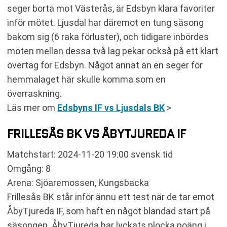
seger borta mot Västerås, är Edsbyn klara favoriter
inför mötet. Ljusdal har däremot en tung säsong
bakom sig (6 raka förluster), och tidigare inbördes
möten mellan dessa två lag pekar också på ett klart
övertag för Edsbyn. Något annat än en seger för
hemmalaget här skulle komma som en
överraskning.
Läs mer om
Edsbyns IF vs Ljusdals BK
>
FRILLESÅS BK VS ÅBYTJUREDA IF
Matchstart: 2024-11-20 19:00 svensk tid
Omgång: 8
Arena: Sjöaremossen, Kungsbacka
Frillesås BK står inför ännu ett test när de tar emot
ÅbyTjureda IF, som haft en något blandad start på
säsongen. ÅbyTjureda har lyckats plocka poäng i