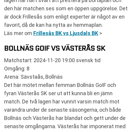
lagen har haft svårt att prestera på bortaplan och
den här matchen ses som en öppen uppgörelse. Det
är dock Frillesås som enligt experter är något av en
favorit, då de kan ha nytta av hemmaplan.
Läs mer om
Frillesås BK vs Ljusdals BK
>
BOLLNÄS GOIF VS VÄSTERÅS SK
Matchstart: 2024-11-20 19:00 svensk tid
Omgång: 8
Arena: Sävstaås, Bollnäs
Det här mötet mellan femman Bollnäs GoIF och
fyran Västerås SK ser ut att kunna bli en jämn
match. De två lagen har vunnit varsin match mot
varandra under de senaste säsongerna, och både
Bollnäs och Västerås har blandat och gett under de
senaste omgångarna. Västerås har imponerat med