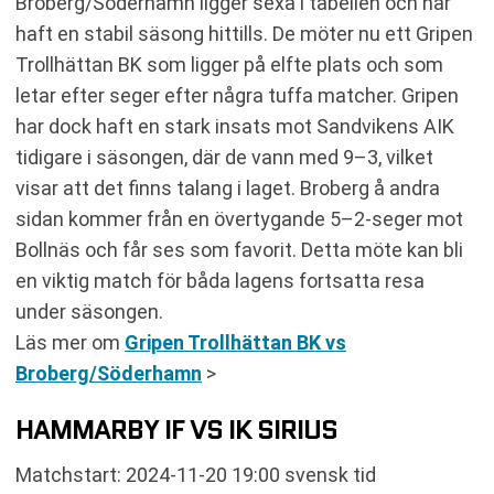
Broberg/Söderhamn ligger sexa i tabellen och har
haft en stabil säsong hittills. De möter nu ett Gripen
Trollhättan BK som ligger på elfte plats och som
letar efter seger efter några tuffa matcher. Gripen
har dock haft en stark insats mot Sandvikens AIK
tidigare i säsongen, där de vann med 9–3, vilket
visar att det finns talang i laget. Broberg å andra
sidan kommer från en övertygande 5–2-seger mot
Bollnäs och får ses som favorit. Detta möte kan bli
en viktig match för båda lagens fortsatta resa
under säsongen.
Läs mer om
Gripen Trollhättan BK vs
Broberg/Söderhamn
>
HAMMARBY IF VS IK SIRIUS
Matchstart: 2024-11-20 19:00 svensk tid