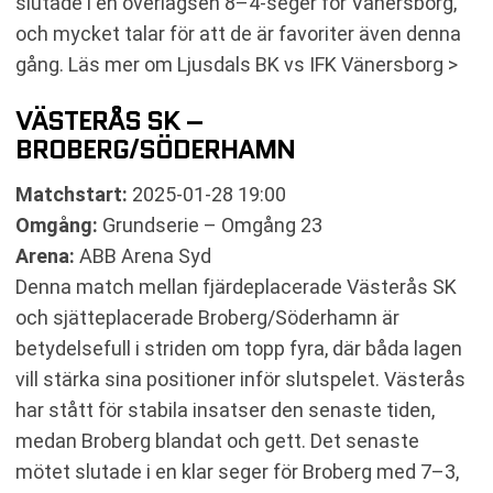
slutade i en överlägsen 8–4-seger för Vänersborg,
och mycket talar för att de är favoriter även denna
gång. Läs mer om Ljusdals BK vs IFK Vänersborg >
VÄSTERÅS SK –
BROBERG/SÖDERHAMN
Matchstart:
2025-01-28 19:00
Omgång:
Grundserie – Omgång 23
Arena:
ABB Arena Syd
Denna match mellan fjärdeplacerade Västerås SK
och sjätteplacerade Broberg/Söderhamn är
betydelsefull i striden om topp fyra, där båda lagen
vill stärka sina positioner inför slutspelet. Västerås
har stått för stabila insatser den senaste tiden,
medan Broberg blandat och gett. Det senaste
mötet slutade i en klar seger för Broberg med 7–3,