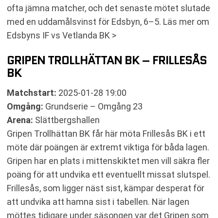
ofta jämna matcher, och det senaste mötet slutade
med en uddamålsvinst för Edsbyn, 6–5. Läs mer om
Edsbyns IF vs Vetlanda BK >
GRIPEN TROLLHÄTTAN BK – FRILLESÅS
BK
Matchstart:
2025-01-28 19:00
Omgång:
Grundserie – Omgång 23
Arena:
Slättbergshallen
Gripen Trollhättan BK får här möta Frillesås BK i ett
möte där poängen är extremt viktiga för båda lagen.
Gripen har en plats i mittenskiktet men vill säkra fler
poäng för att undvika ett eventuellt missat slutspel.
Frillesås, som ligger näst sist, kämpar desperat för
att undvika att hamna sist i tabellen. När lagen
möttes tidigare under säsongen var det Gripen som