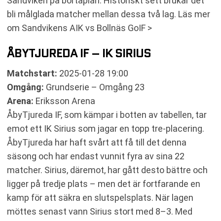
Sandviken på bortaplan. Historiskt sett brukar det
bli målglada matcher mellan dessa två lag. Läs mer
om Sandvikens AIK vs Bollnäs GoIF >
ÅBYTJUREDA IF – IK SIRIUS
Matchstart:
2025-01-28 19:00
Omgång:
Grundserie – Omgång 23
Arena:
Eriksson Arena
ÅbyTjureda IF, som kämpar i botten av tabellen, tar
emot ett IK Sirius som jagar en topp tre-placering.
ÅbyTjureda har haft svårt att få till det denna
säsong och har endast vunnit fyra av sina 22
matcher. Sirius, däremot, har gått desto bättre och
ligger på tredje plats – men det är fortfarande en
kamp för att säkra en slutspelsplats. När lagen
möttes senast vann Sirius stort med 8–3. Med