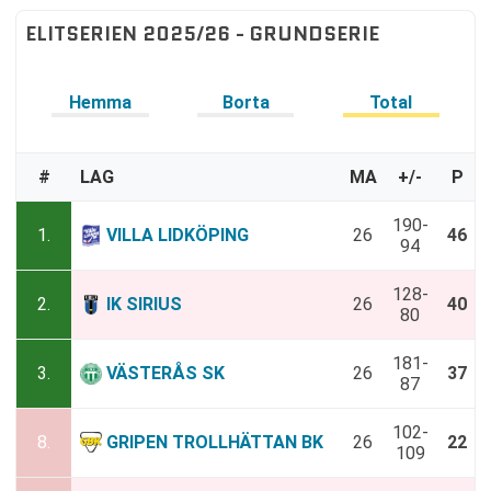
ELITSERIEN 2025/26 - GRUNDSERIE
Hemma
Borta
Total
#
LAG
MA
+/-
P
190-
1.
VILLA LIDKÖPING
26
46
94
128-
2.
IK SIRIUS
26
40
80
181-
3.
VÄSTERÅS SK
26
37
87
102-
8.
GRIPEN TROLLHÄTTAN BK
26
22
109