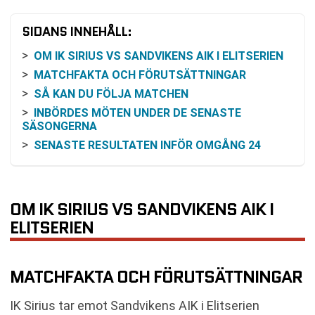
SIDANS INNEHÅLL:
OM IK SIRIUS VS SANDVIKENS AIK I ELITSERIEN
MATCHFAKTA OCH FÖRUTSÄTTNINGAR
SÅ KAN DU FÖLJA MATCHEN
INBÖRDES MÖTEN UNDER DE SENASTE
SÄSONGERNA
SENASTE RESULTATEN INFÖR OMGÅNG 24
ODDS OCH VINSTCHANS: HUR DET KAN TOLKAS
UTAN SPEKULATION
SPELSCHEMA RUNT MATCHEN
OM IK SIRIUS VS SANDVIKENS AIK I
VANLIGA FRÅGOR OM IK SIRIUS VS SANDVIKENS
ELITSERIEN
AIK
SENASTE RESULTAT IK SIRIUS
SENASTE RESULTAT SANDVIKENS AIK
MATCHFAKTA OCH FÖRUTSÄTTNINGAR
RESULTAT INBÖRDES MÖTEN
IK Sirius tar emot Sandvikens AIK i Elitserien
TABELL