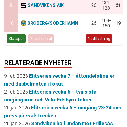
131-
9.
SANDVIKENS AIK
26
21
128
109-
10.
BROBERG/SÖDERHAMN
26
19
150
Slutspel
Positivt kval
Negativt kval
Nedflyttning
RELATERADE NYHETER
9 feb 2026
Elitserien vecka 7 – åttondelsfinaler
med dubbelmöten i fokus
2 feb 2026
Elitserien vecka 6 – två sista
omgångarna och Villa-Edsbyn i fokus
26 jan 2026
Elitserien vecka 5 – omgång 23-24 med
press på kvalstrecken
26 jan 2026
Sandviken höll undan mot Frillesås