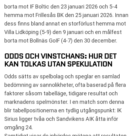
borta mot IF Boltic den 23 januari 2026 och 5-4
hemma mot Frillesås BK den 25 januari 2026. Innan
dess finns bland annat en storförlust hemma mot
Villa Lidköping (5-9) den 9 januari och en målfest
borta mot Bollnäs GoIF (4-7) den 30 december.
ODDS OCH VINSTCHANS: HUR DET
KAN TOLKAS UTAN SPEKULATION
Odds sätts av spelbolag och speglar en samlad
bedömning av sannolikheter, ofta baserad på flera
faktorer såsom tabelläge, tidigare resultat och
marknadens spelmönster. I en match som denna
blir tabellpositionerna en tydlig utgångspunkt: IK
Sirius ligger tvåa och Sandvikens AIK åtta inför
omgång 24.
Samtidigt visar de inbördes mötena att resultaten