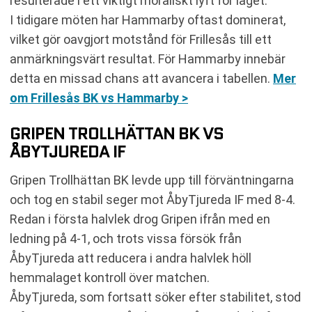
resulterade i ett viktigt moraliskt lyft för laget.
I tidigare möten har Hammarby oftast dominerat,
vilket gör oavgjort motstånd för Frillesås till ett
anmärkningsvärt resultat. För Hammarby innebär
detta en missad chans att avancera i tabellen.
Mer
om Frillesås BK vs Hammarby >
GRIPEN TROLLHÄTTAN BK VS
ÅBYTJUREDA IF
Gripen Trollhättan BK levde upp till förväntningarna
och tog en stabil seger mot ÅbyTjureda IF med 8-4.
Redan i första halvlek drog Gripen ifrån med en
ledning på 4-1, och trots vissa försök från
ÅbyTjureda att reducera i andra halvlek höll
hemmalaget kontroll över matchen.
ÅbyTjureda, som fortsatt söker efter stabilitet, stod