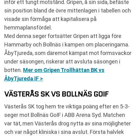
inför ett tungt motstånd. Gripen, å sin sida, befäste
sin position bland de övre mittenlagen i tabellen och
visade sin förmåga att kapitalisera på
hemmaplansfördel.
Med denna seger fortsätter Gripen att ligga före
Hammarby och Bollnäs i kampen om placeringarna.
ÅbyTjureda, som däremot kämpat mot formsvackor
under säsongen, riskerar att avsluta säsongen i
botten.
Mer om Gripen Trollhättan BK vs
ÅbyTjureda IF >
VÄSTERÅS SK VS BOLLNÄS GOIF
Västerås SK tog hem tre viktiga poäng efter en 5-3-
seger mot Bollnäs GoIF i ABB Arena Syd. Matchen
var tät, men Västerås drog nytta av sina möjligheter
och var något kliniska i sina avslut. Första halvlek