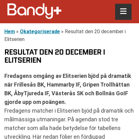
Hem
»
Okategoriserade
»
Resultat den 20 december i
Elitserien
RESULTAT DEN 20 DECEMBER I
ELITSERIEN
Fredagens omgång av Elitserien bjöd på dramatik
när Frillesås BK, Hammarby IF, Gripen Trollhättan
BK, ÅbyTjureda IF, Västerås SK och Bollnäs GoIF
gjorde upp om poängen.
Fredagens matcher i Elitserien bjöd på dramatik och
målmässiga utmaningar. På agendan stod tre
matcher som alla hade betydelse för tabellens
utveckling. Här nedan följer en fördjupad