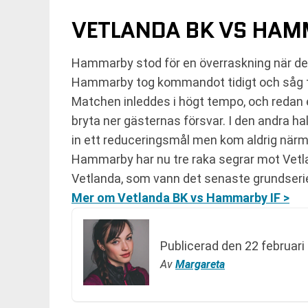
VETLANDA BK VS HAMM
Hammarby stod för en överraskning när de
Hammarby tog kommandot tidigt och såg til
Matchen inleddes i högt tempo, och redan e
bryta ner gästernas försvar. I den andra 
in ett reduceringsmål men kom aldrig närm
Hammarby har nu tre raka segrar mot Vetl
Vetlanda, som vann det senaste grundseriemö
Mer om Vetlanda BK vs Hammarby IF >
Publicerad den
22 februari
Av
Margareta