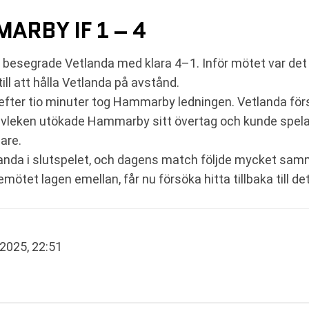
ARBY IF 1 – 4
 besegrade Vetlanda med klara 4–1. Inför mötet var d
l att hålla Vetlanda på avstånd.
fter tio minuter tog Hammarby ledningen. Vetlanda förs
halvleken utökade Hammarby sitt övertag och kunde spel
are.
anda i slutspelet, och dagens match följde mycket sa
tet lagen emellan, får nu försöka hitta tillbaka till de
 2025, 22:51