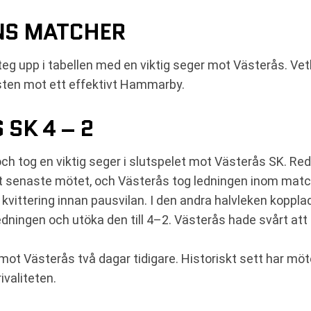
NS MATCHER
teg upp i tabellen med en viktig seger mot Västerås. Vet
usten mot ett effektivt Hammarby.
 SK 4 – 2
och tog en viktig seger i slutspelet mot Västerås SK. Reda
et senaste mötet, och Västerås tog ledningen inom matc
ittering innan pausvilan. I den andra halvleken koppl
dningen och utöka den till 4–2. Västerås hade svårt at
 mot Västerås två dagar tidigare. Historiskt sett har mö
ivaliteten.