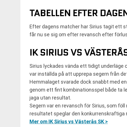
TABELLEN EFTER DAGE
Efter dagens matcher har Sirius tagit ett s
får nu se sig om efter revansch efter förl
IK SIRIUS VS VÄSTERÅS
Sirius lyckades vända ett tidigt underläge 
var inställda på att upprepa segern från d
Hemmalaget svarade dock snabbt med en kv
genom ett fint kombinationsspel både ta le
jaga utan resultat.
Segern var en revansch för Sirius, som föll
resultatet speglar den konkurrenskraftiga r
Mer om IK Sirius vs Västerås SK >