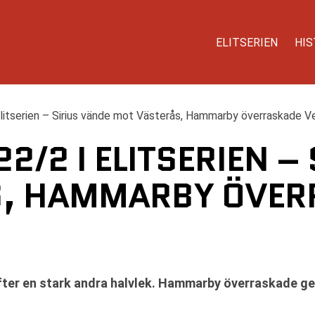
ELITSERIEN
HIS
Elitserien – Sirius vände mot Västerås, Hammarby överraskade V
2/2 I ELITSERIEN –
S, HAMMARBY ÖVER
efter en stark andra halvlek. Hammarby överraskade g