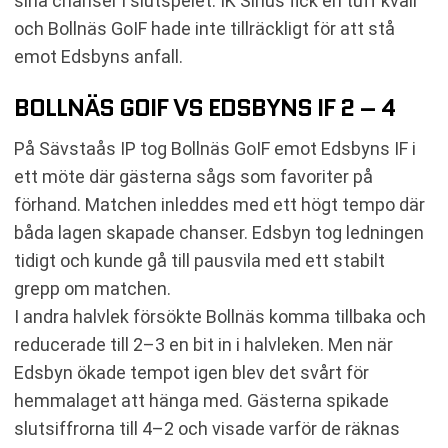
sina chanser i slutspelet. IK Sirius fick en tuff kväll
och Bollnäs GoIF hade inte tillräckligt för att stå
emot Edsbyns anfall.
BOLLNÄS GOIF VS EDSBYNS IF 2 – 4
På Sävstaås IP tog Bollnäs GoIF emot Edsbyns IF i
ett möte där gästerna sågs som favoriter på
förhand. Matchen inleddes med ett högt tempo där
båda lagen skapade chanser. Edsbyn tog ledningen
tidigt och kunde gå till pausvila med ett stabilt
grepp om matchen.
I andra halvlek försökte Bollnäs komma tillbaka och
reducerade till 2–3 en bit in i halvleken. Men när
Edsbyn ökade tempot igen blev det svårt för
hemmalaget att hänga med. Gästerna spikade
slutsiffrorna till 4–2 och visade varför de räknas