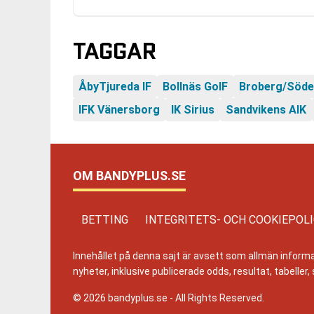
TAGGAR
ÅbyTjureda IF
Bollnäs GoIF
Broberg/Söd
IFK Vänersborg
IK Sirius
Sandvikens AIK
OM BANDYPLUS.SE
BETTING
INTEGRITETS- OCH COOKIEPOL
Innehållet på denna sajt är avsett som allmän informatio
nyheter, inklusive publicerade odds, resultat, tabell
© 2026 bandyplus.se - All Rights Reserved.