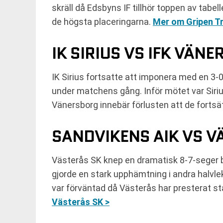
skräll då Edsbyns IF tillhör toppen av tabe
de högsta placeringarna.
Mer om Gripen Tr
IK SIRIUS VS IFK VÄN
IK Sirius fortsatte att imponera med en 3-0
under matchens gång. Inför mötet var Sirius 
Vänersborg innebär förlusten att de fortsät
SANDVIKENS AIK VS V
Västerås SK knep en dramatisk 8-7-seger b
gjorde en stark upphämtning i andra halvle
var förväntad då Västerås har presterat s
Västerås SK >