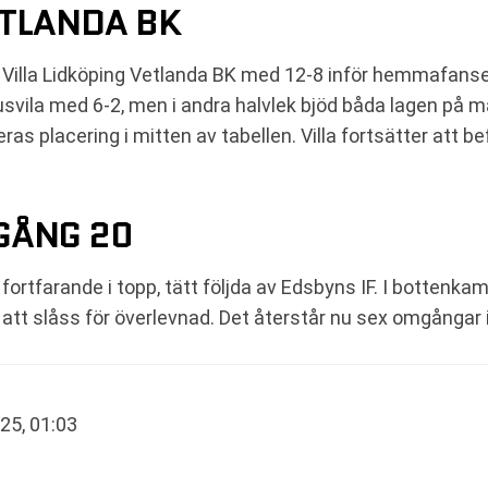
ETLANDA BK
illa Lidköping Vetlanda BK med 12-8 inför hemmafansen 
pausvila med 6-2, men i andra halvlek bjöd båda lagen på 
s placering i mitten av tabellen. Villa fortsätter att be
GÅNG 20
 fortfarande i topp, tätt följda av Edsbyns IF. I bottenka
att slåss för överlevnad. Det återstår nu sex omgångar 
025, 01:03