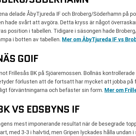
rena delade ÅbyTjureda IF och Broberg/Söderhamn på poä
agen hade svårt att avgöra. Detta kryss är något överra
ras position i tabellen. Tidigare i säsongen hade Brob
mpa i botten av tabellen.
Mer om ÅbyTjureda IF vs Br
NÄS GOIF
mot Frillesås BK på Sjöaremossen. Bollnäs kontrollerade m
betyder förlusten att de fortsatt har mycket att jobba på f
ligt förväntningarna och befäster sin form.
Mer om Frill
BK VS EDSBYNS IF
ångens mest imponerande resultat när de besegrade top
rt, med 3-3 i halvtid, men Gripen lyckades hålla undan i