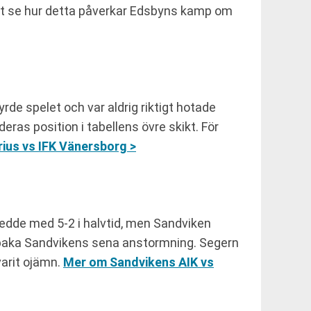
t att se hur detta påverkar Edsbyns kamp om
rde spelet och var aldrig riktigt hotade
eras position i tabellens övre skikt. För
rius vs IFK Vänersborg >
edde med 5-2 i halvtid, men Sandviken
illbaka Sandvikens sena anstormning. Segern
arit ojämn.
Mer om Sandvikens AIK vs