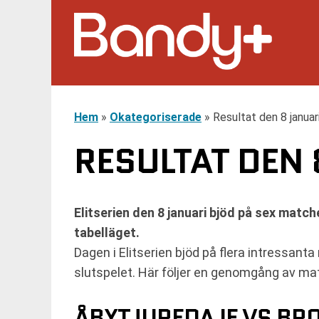
Hem
»
Okategoriserade
»
Resultat den 8 januari
RESULTAT DEN 8
Elitserien den 8 januari bjöd på sex match
tabelläget.
Dagen i Elitserien bjöd på flera intressan
slutspelet. Här följer en genomgång av ma
ÅBYTJUREDA IF VS B