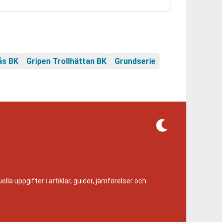
sås BK
Gripen Trollhättan BK
Grundserie
lla uppgifter i artiklar, guider, jämförelser och