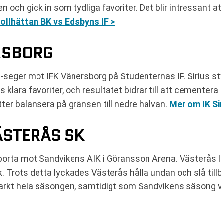
llen och gick in som tydliga favoriter. Det blir intressan
ollhättan BK vs Edsbyns IF >
ERSBORG
-seger mot IFK Vänersborg på Studenternas IP. Sirius sty
klara favoriter, och resultatet bidrar till att cementera d
ter balansera på gränsen till nedre halvan.
Mer om IK Si
ÄSTERÅS SK
orta mot Sandvikens AIK i Göransson Arena. Västerås l
k. Trots detta lyckades Västerås hålla undan och slå t
tarkt hela säsongen, samtidigt som Sandvikens säsong v