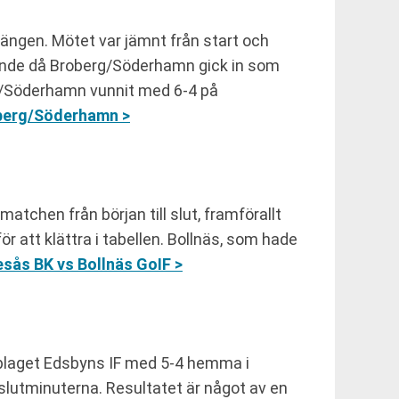
ngen. Mötet var jämnt från start och
skande då Broberg/Söderhamn gick in som
erg/Söderhamn vunnit med 6-4 på
oberg/Söderhamn >
atchen från början till slut, framförallt
ör att klättra i tabellen. Bollnäs, som hade
esås BK vs Bollnäs GoIF >
plaget Edsbyns IF med 5-4 hemma i
 slutminuterna. Resultatet är något av en