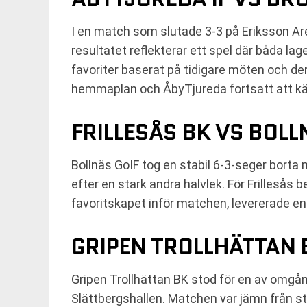
I en match som slutade 3-3 på Eriksson A
resultatet reflekterar ett spel där båda l
favoriter baserat på tidigare möten och de
hemmaplan och ÅbyTjureda fortsatt att kä
FRILLESÅS BK VS BOLL
Bollnäs GoIF tog en stabil 6-3-seger borta 
efter en stark andra halvlek. För Frillesås 
favoritskapet inför matchen, levererade en
GRIPEN TROLLHÄTTAN 
Gripen Trollhättan BK stod för en av omg
Slättbergshallen. Matchen var jämn från sta