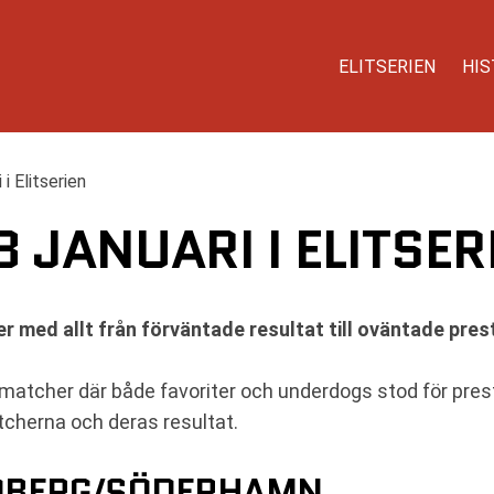
ELITSERIEN
HIS
 i Elitserien
 JANUARI I ELITSER
er med allt från förväntade resultat till oväntade pres
ta matcher där både favoriter och underdogs stod för pre
tcherna och deras resultat.
ROBERG/SÖDERHAMN