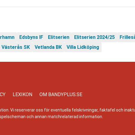
erhamn
Edsbyns IF
Elitserien
Elitserien 2024/25
Frille
Västerås SK
Vetlanda BK
Villa Lidköping
ICY
LEXIKON
OM BANDYPLUS.SE
n. Vi reserverar oss för eventuella felskrivningar, faktafel och inaktue
er, spelscheman och annan matchrelaterad information.