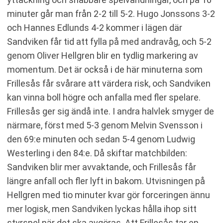
minuter går man från 2-2 till 5-2. Hugo Jonssons 3-2
och Hannes Edlunds 4-2 kommer i lägen där
Sandviken får tid att fylla på med andravåg, och 5-2
genom Oliver Hellgren blir en tydlig markering av
momentum. Det är också i de här minuterna som
Frillesås får svårare att värdera risk, och Sandviken
kan vinna boll högre och anfalla med fler spelare.
Frillesås ger sig ändå inte. I andra halvlek smyger de
närmare, först med 5-3 genom Melvin Svensson i
den 69:e minuten och sedan 5-4 genom Ludwig
Westerling i den 84:e. Då skiftar matchbilden:
Sandviken blir mer avvaktande, och Frillesås får
längre anfall och fler lyft in bakom. Utvisningen på
Hellgren med tio minuter kvar gör forceringen ännu
mer logisk, men Sandviken lyckas hålla ihop sitt
styrspel när det ska avgöras. Att Frillesås tar en