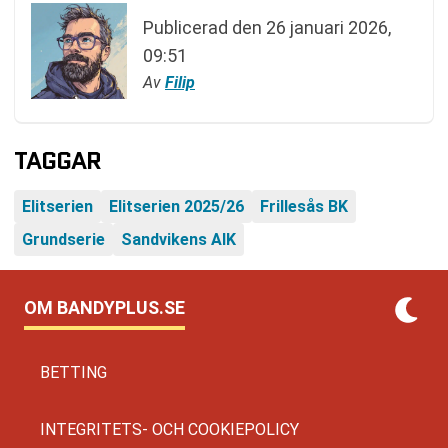
Publicerad den
26 januari 2026,
09:51
Av
Filip
TAGGAR
Elitserien
Elitserien 2025/26
Frillesås BK
Grundserie
Sandvikens AIK
OM BANDYPLUS.SE
BETTING
INTEGRITETS- OCH COOKIEPOLICY