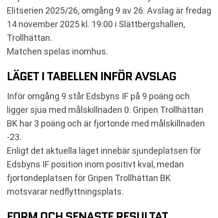
TABELL
Elitserien 2025/26, omgång 9 av 26. Avslag är fredag
RELATERADE NYHETER
14 november 2025 kl. 19:00 i Slättbergshallen,
Trollhättan.
Matchen spelas inomhus.
LÄGET I TABELLEN INFÖR AVSLAG
Inför omgång 9 står Edsbyns IF på 9 poäng och
ligger sjua med målskillnaden 0. Gripen Trollhättan
BK har 3 poäng och är fjortonde med målskillnaden
-23.
Enligt det aktuella läget innebär sjundeplatsen för
Edsbyns IF position inom positivt kval, medan
fjortondeplatsen för Gripen Trollhättan BK
motsvarar nedflyttningsplats.
FORM OCH SENASTE RESULTAT