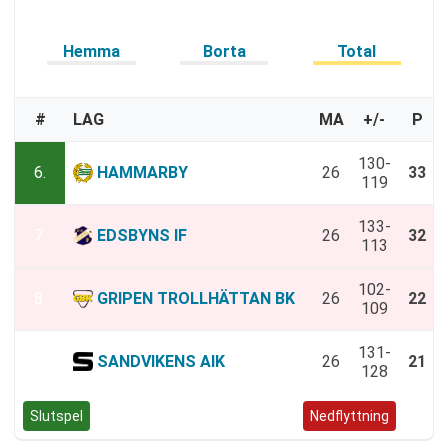
Hemma
Borta
Total
#
LAG
MA
+/-
P
130-
6.
HAMMARBY
26
33
119
133-
7.
EDSBYNS IF
26
32
113
102-
8.
GRIPEN TROLLHÄTTAN BK
26
22
109
131-
9.
SANDVIKENS AIK
26
21
128
Slutspel
Positivt kval
Negativt kval
Nedflyttning