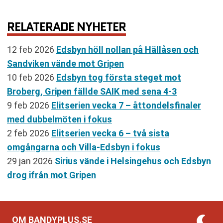
RELATERADE NYHETER
12 feb 2026
Edsbyn höll nollan på Hällåsen och
Sandviken vände mot Gripen
10 feb 2026
Edsbyn tog första steget mot
Broberg, Gripen fällde SAIK med sena 4-3
9 feb 2026
Elitserien vecka 7 – åttondelsfinaler
med dubbelmöten i fokus
2 feb 2026
Elitserien vecka 6 – två sista
omgångarna och Villa-Edsbyn i fokus
29 jan 2026
Sirius vände i Helsingehus och Edsbyn
drog ifrån mot Gripen
OM BANDYPLUS.SE