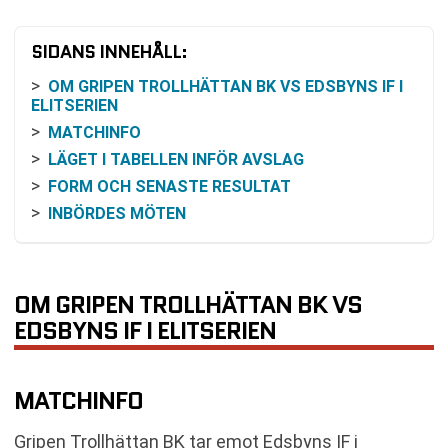
SIDANS INNEHÅLL:
OM GRIPEN TROLLHÄTTAN BK VS EDSBYNS IF I
ELITSERIEN
MATCHINFO
LÄGET I TABELLEN INFÖR AVSLAG
FORM OCH SENASTE RESULTAT
INBÖRDES MÖTEN
ODDSBILD OCH VINSTCHANSER
SÅ FÖLJER DU MATCHEN
EFTER DENNA MATCH
OM GRIPEN TROLLHÄTTAN BK VS
VANLIGA FRÅGOR OM GRIPEN TROLLHÄTTAN BK
EDSBYNS IF I ELITSERIEN
VS EDSBYNS IF
SENASTE RESULTAT GRIPEN TROLLHÄTTAN BK
MATCHINFO
SENASTE RESULTAT EDSBYNS IF
RESULTAT INBÖRDES MÖTEN
Gripen Trollhättan BK tar emot Edsbyns IF i