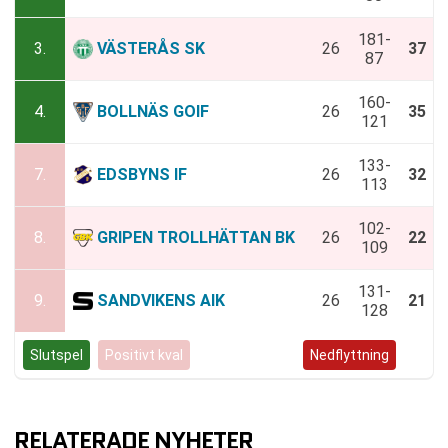
181-
3.
VÄSTERÅS SK
26
37
87
160-
4.
BOLLNÄS GOIF
26
35
121
133-
7.
EDSBYNS IF
26
32
113
102-
8.
GRIPEN TROLLHÄTTAN BK
26
22
109
131-
9.
SANDVIKENS AIK
26
21
128
Slutspel
Positivt kval
Negativt kval
Nedflyttning
RELATERADE NYHETER