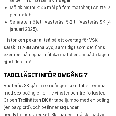
Gripen Trollhättan BK 1 seger.
Målrik historik: 46 mål på fem matcher, i snitt 9,2
per match.
Senaste mötet i Västerås: 5-2 till Västerås SK (4
januari 2025).
Historiken pekar alltså på ett övertag för VSK,
särskilt i ABB Arena Syd, samtidigt som det finns
exempel på öppna, målrika matcher där båda lagen
gjort flera mål.
TABELLÄGET INFÖR OMGÅNG 7
Västerås SK går in i omgången som tabellfemma
med sex poäng efter tre vinster och tre förluster.
Gripen Trollhättan BK är tabelljumbo med en poäng
(en oavgjord), och befinner sig under
nedflyttningsstrecket. Skillnaden i målskillnad är