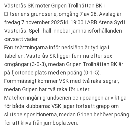
TABELL
Västerås SK möter Gripen Trollhättan BK i
RELATERADE NYHETER
Elitseriens grundserie, omgång 7 av 26. Avslag är
fredag 7 november 2025 kl. 19:00 i ABB Arena Syd i
Västerås. Spel i hall innebär jämna isförhållanden
oavsett väder.
Förutsättningarna inför nedsläpp är tydliga i
tabellen: Västerås SK ligger femma efter sex
omgångar (3-0-3), medan Gripen Trollhättan BK är
på fjortonde plats med en poäng (0-1-5).
Formmässigt kommer VSK med två raka segrar,
medan Gripen har två raka förluster.
Matchen ingår i grundserien och poängen är viktiga
för båda klubbarna: VSK jagar fortsatt grepp om
slutspelspositionerna, medan Gripen behöver poäng
för att kliva från jumboplatsen.