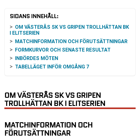
SIDANS INNEHÅLL:
OM VÄSTERÅS SK VS GRIPEN TROLLHÄTTAN BK
I ELITSERIEN
MATCHINFORMATION OCH FÖRUTSÄTTNINGAR
FORMKURVOR OCH SENASTE RESULTAT
INBÖRDES MÖTEN
TABELLÄGET INFÖR OMGÅNG 7
ODDS- OCH SANNOLIKHETSRESONEMANG
SÄNDNING OCH MATCHBEVAKNING
PRAKTISK INFORMATION FÖR BESÖKARE
OM VÄSTERÅS SK VS GRIPEN
VANLIGA FRÅGOR OM VÄSTERÅS SK VS GRIPEN
TROLLHÄTTAN BK I ELITSERIEN
TROLLHÄTTAN BK
SENASTE RESULTAT VÄSTERÅS SK
MATCHINFORMATION OCH
SENASTE RESULTAT GRIPEN TROLLHÄTTAN BK
FÖRUTSÄTTNINGAR
RESULTAT INBÖRDES MÖTEN