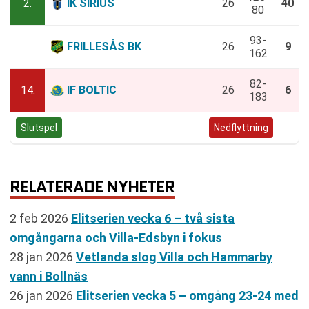
2.
IK SIRIUS
26
40
80
93-
13.
FRILLESÅS BK
26
9
162
82-
14.
IF BOLTIC
26
6
183
Slutspel
Positivt kval
Negativt kval
Nedflyttning
RELATERADE NYHETER
2 feb 2026
Elitserien vecka 6 – två sista
omgångarna och Villa-Edsbyn i fokus
28 jan 2026
Vetlanda slog Villa och Hammarby
vann i Bollnäs
26 jan 2026
Elitserien vecka 5 – omgång 23-24 med