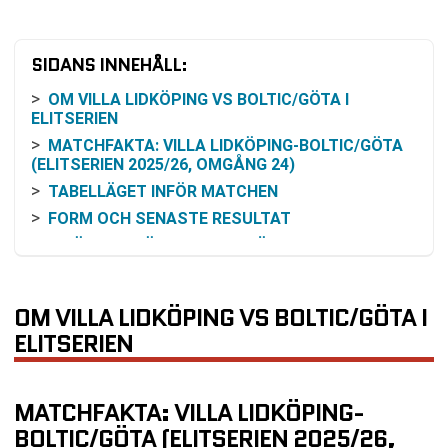
SIDANS INNEHÅLL:
OM VILLA LIDKÖPING VS BOLTIC/GÖTA I
ELITSERIEN
MATCHFAKTA: VILLA LIDKÖPING-BOLTIC/GÖTA
(ELITSERIEN 2025/26, OMGÅNG 24)
TABELLÄGET INFÖR MATCHEN
FORM OCH SENASTE RESULTAT
INBÖRDES MÖTEN UNDER SÄSONGEN 2025/26
RESONEMANG KRING ODDS OCH VINSTCHANS
(UTAN ODDSLISTOR)
OM VILLA LIDKÖPING VS BOLTIC/GÖTA I
SÅ KAN DU FÖLJA MATCHEN PÅ TV ELLER
ELITSERIEN
ONLINE
KOMMANDE MATCHER EFTER OMGÅNG 24
VANLIGA FRÅGOR OM VILLA LIDKÖPING VS
MATCHFAKTA: VILLA LIDKÖPING-
BOLTIC/GÖTA
BOLTIC/GÖTA (ELITSERIEN 2025/26,
SENASTE RESULTAT VILLA LIDKÖPING