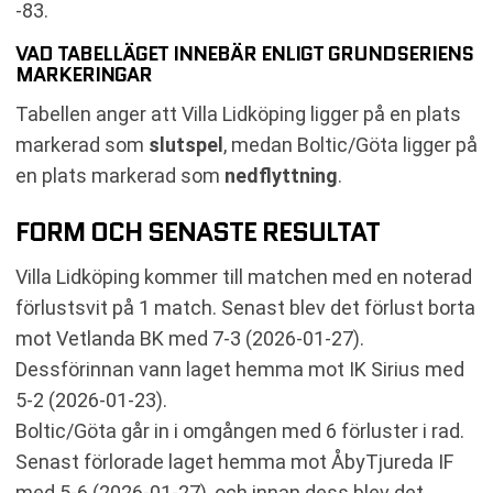
-83.
VAD TABELLÄGET INNEBÄR ENLIGT GRUNDSERIENS
MARKERINGAR
Tabellen anger att Villa Lidköping ligger på en plats
markerad som
slutspel
, medan Boltic/Göta ligger på
en plats markerad som
nedflyttning
.
FORM OCH SENASTE RESULTAT
Villa Lidköping kommer till matchen med en noterad
förlustsvit på 1 match. Senast blev det förlust borta
mot Vetlanda BK med 7-3 (2026-01-27).
Dessförinnan vann laget hemma mot IK Sirius med
5-2 (2026-01-23).
Boltic/Göta går in i omgången med 6 förluster i rad.
Senast förlorade laget hemma mot ÅbyTjureda IF
med 5-6 (2026-01-27), och innan dess blev det