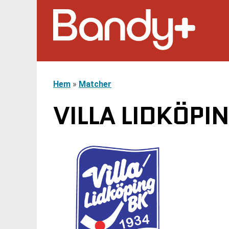
Hem
»
Matcher
VILLA LIDKÖPI