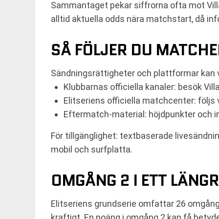
Sammantaget pekar siffrorna ofta mot Villa 
alltid aktuella odds nära matchstart, då i
SÅ FÖLJER DU MATCHEN
Sändningsrättigheter och plattformar kan
Klubbarnas officiella kanaler: besök Vi
Elitseriens officiella matchcenter: följs 
Eftermatch-material: höjdpunkter och in
För tillgänglighet: textbaserade livesändni
mobil och surfplatta.
OMGÅNG 2 I ETT LÄNG
Elitseriens grundserie omfattar 26 omgånga
kraftigt. En poäng i omgång 2 kan få betydels