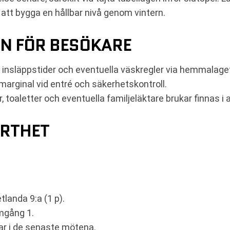
att bygga en hållbar nivå genom vintern.
ON FÖR BESÖKARE
änk, insläppstider och eventuella väskregler via hemmalage
arginal vid entré och säkerhetskontroll.
, toaletter och eventuella familjeläktare brukar finnas 
ORTHET
etlanda 9:a (1 p).
mgång 1.
ar i de senaste mötena.