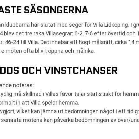
ASTE SÄSONGERNA
klubbarna har slutat med seger för Villa Lidköping. I g
lev det tre raka Villasegrar: 6-2, 7-6 efter övertid och 
6-24 till Villa. Det innebär ett högt målsnitt, cirka 14
are möten ofta blivit öppna och målrika.
DDS OCH VINSTCHANSER
jande noteras:
dlig målskillnad i Villas favör talar statistiskt för hem
malt in att Villa spelar hemma.
jort, vilket kan jämna ut bedömningen något i ett tidig
e senaste mötena kan påverka bedömningen av över/unde