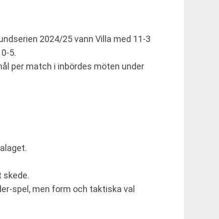
rundserien 2024/25 vann Villa med 11-3
10-5.
 mål per match i inbördes möten under
malaget.
t skede.
r-spel, men form och taktiska val