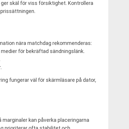
r skäl för viss försiktighet. Kontrollera
 prissättningen.
formation nära matchdag rekommenderas:
a medier för bekräftad sändningslänk.
.
.
ring fungerar väl för skärmläsare på dator,
å marginaler kan påverka placeringarna
g prioriterar ofta stabilitet och