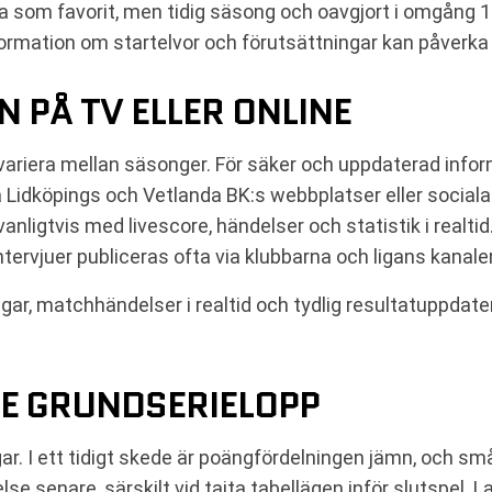
som favorit, men tidig säsong och oavgjort i omgång 1 ge
nformation om startelvor och förutsättningar kan påverka
 PÅ TV ELLER ONLINE
 variera mellan säsonger. För säker och uppdaterad in
lla Lidköpings och Vetlanda BK:s webbplatser eller social
vanligtvis med livescore, händelser och statistik i realtid
tervjuer publiceras ofta via klubbarna och ligans kanaler
ngar, matchhändelser i realtid och tydlig resultatuppdate
RE GRUNDSERIELOPP
r. I ett tidigt skede är poängfördelningen jämn, och sm
e senare, särskilt vid tajta tabellägen inför slutspel. La