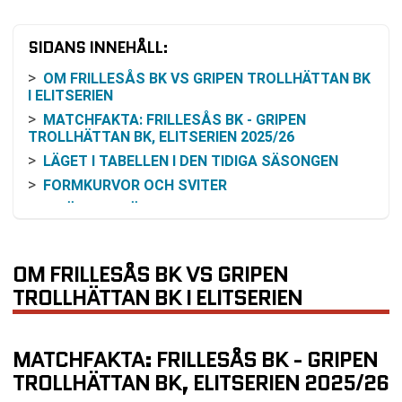
SIDANS INNEHÅLL:
OM FRILLESÅS BK VS GRIPEN TROLLHÄTTAN BK
I ELITSERIEN
MATCHFAKTA: FRILLESÅS BK - GRIPEN
TROLLHÄTTAN BK, ELITSERIEN 2025/26
LÄGET I TABELLEN I DEN TIDIGA SÄSONGEN
FORMKURVOR OCH SVITER
INBÖRDES MÖTEN 2024-2025
ARENAFAKTA OM SJÖAREMOSSEN
ODDS- OCH SPELRESONEMANG
OM FRILLESÅS BK VS GRIPEN
HUR DU KAN FÖLJA MATCHEN
TROLLHÄTTAN BK I ELITSERIEN
VAD INNEBÄR OMGÅNG 10 I EN GRUNDSERIE MED
26 OMGÅNGAR?
VANLIGA FRÅGOR OM FRILLESÅS BK VS GRIPEN
MATCHFAKTA: FRILLESÅS BK - GRIPEN
TROLLHÄTTAN BK
TROLLHÄTTAN BK, ELITSERIEN 2025/26
SENASTE RESULTAT FRILLESÅS BK