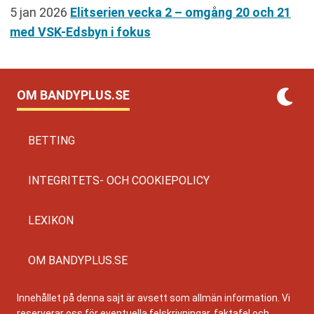
5 jan 2026
Elitserien vecka 2 – omgång 20 och 21
med VSK-Edsbyn i fokus
OM BANDYPLUS.SE
BETTING
INTEGRITETS- OCH COOKIEPOLICY
LEXIKON
OM BANDYPLUS.SE
Innehållet på denna sajt är avsett som allmän information. Vi
reserverar oss för eventuella felskrivningar, faktafel och