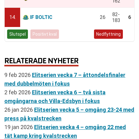
162
82-
14.
IF BOLTIC
26
6
183
Slutspel
Positivt kval
Negativt kval
Nedflyttning
RELATERADE NYHETER
9 feb 2026
Elitserien vecka 7 – åttondelsfinaler
med dubbelmöten i fokus
2 feb 2026
Elitserien vecka 6 – två sista
omgångarna och Villa-Edsbyn i fokus
26 jan 2026
Elitserien vecka 5 – omgång 23-24 med
press på kvalstrecken
19 jan 2026
Elitserien vecka 4 – omgång 22 med
tät kamp kring kvalstrecken