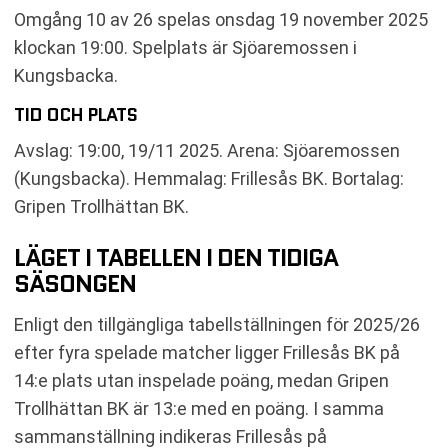
SENASTE RESULTAT GRIPEN TROLLHÄTTAN BK
Omgång 10 av 26 spelas onsdag 19 november 2025
RESULTAT INBÖRDES MÖTEN
klockan 19:00. Spelplats är Sjöaremossen i
TABELL
Kungsbacka.
RELATERADE NYHETER
TID OCH PLATS
Avslag: 19:00, 19/11 2025. Arena: Sjöaremossen
(Kungsbacka). Hemmalag: Frillesås BK. Bortalag:
Gripen Trollhättan BK.
LÄGET I TABELLEN I DEN TIDIGA
SÄSONGEN
Enligt den tillgängliga tabellställningen för 2025/26
efter fyra spelade matcher ligger Frillesås BK på
14:e plats utan inspelade poäng, medan Gripen
Trollhättan BK är 13:e med en poäng. I samma
sammanställning indikeras Frillesås på