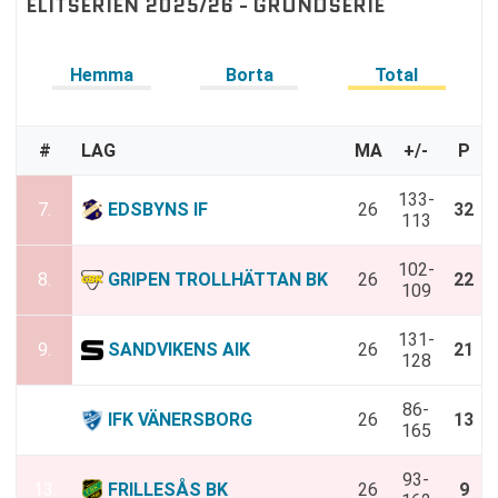
ELITSERIEN 2025/26 - GRUNDSERIE
Hemma
Borta
Total
#
LAG
MA
+/-
P
133-
7.
EDSBYNS IF
26
32
113
102-
8.
GRIPEN TROLLHÄTTAN BK
26
22
109
131-
9.
SANDVIKENS AIK
26
21
128
86-
12.
IFK VÄNERSBORG
26
13
165
93-
13.
FRILLESÅS BK
26
9