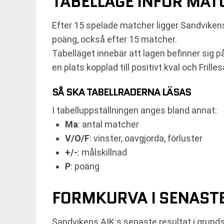
TABELLÄGE INFÖR MA
Efter 15 spelade matcher ligger Sandvikens
poäng, också efter 15 matcher.
Tabelläget innebär att lagen befinner sig p
en plats kopplad till positivt kval och Frille
SÅ SKA TABELLRADERNA LÄSAS
I tabelluppställningen anges bland annat:
Ma
: antal matcher
V/O/F
: vinster, oavgjorda, förluster
+/-
: målskillnad
P
: poäng
FORMKURVA I SENAST
Sandvikens AIK:s senaste resultat i grundse