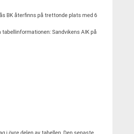
sås BK återfinns på trettonde plats med 6
na tabellinformationen: Sandvikens AIK på
ag i övre delen av tabellen. Den senaste