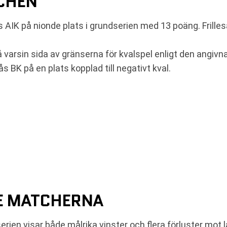
TCHEN
 AIK på nionde plats i grundserien med 13 poäng. Frille
å varsin sida av gränserna för kvalspel enligt den angiv
sås BK på en plats kopplad till negativt kval.
E MATCHERNA
rien visar både målrika vinster och flera förluster mot l