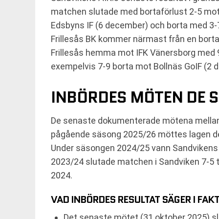
matchen slutade med bortaförlust 2-5 mot
Edsbyns IF (6 december) och borta med 3-7
Frillesås BK kommer närmast från en bort
Frillesås hemma mot IFK Vänersborg med 9
exempelvis 7-9 borta mot Bollnäs GoIF (2 
INBÖRDES MÖTEN DE 
De senaste dokumenterade mötena mellan Sa
pågående säsong 2025/26 möttes lagen den 
Under säsongen 2024/25 vann Sandvikens 
2023/24 slutade matchen i Sandviken 7-5 t
2024.
VAD INBÖRDES RESULTAT SÄGER I FAK
Det senaste mötet (31 oktober 2025) sl