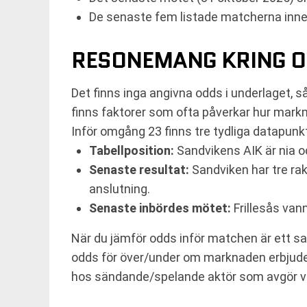
De senaste fem listade matcherna innehå
RESONEMANG KRING O
Det finns inga angivna odds i underlaget, så
finns faktorer som ofta påverkar hur markn
Inför omgång 23 finns tre tydliga datapun
Tabellposition:
Sandvikens AIK är nia oc
Senaste resultat:
Sandviken har tre rak
anslutning.
Senaste inbördes mötet:
Frillesås van
När du jämför odds inför matchen är ett sak
odds för över/under om marknaden erbjuder 
hos sändande/spelande aktör som avgör vi