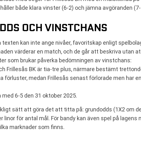
ller både klara vinster (6-2) och jämna avgöranden (7-6
DDS OCH VINSTCHANS
 texten kan inte ange nivåer, favoritskap enligt spelbolag
aden värderar en match, och de går att beskriva utan at
kter som brukar påverka bedömningen av vinstchans:
h Frillesås BK är tia-tre plus, närmare bestämt trettond
a förluster, medan Frillesås senast förlorade men har en
n med 6-5 den 31 oktober 2025.
ligt sätt att göra det att titta på: grundodds (1X2 om d
linor för antal mål. För bandy kan även spel på lagens 
lka marknader som finns.