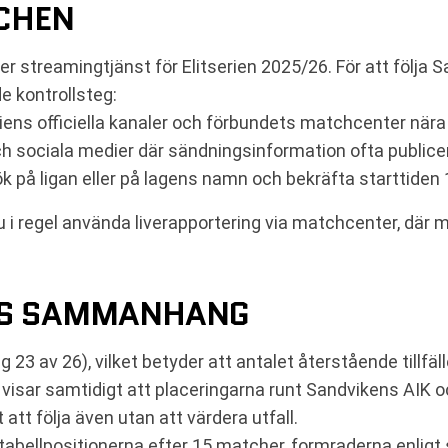
TCHEN
er streamingtjänst för Elitserien 2025/26. För att följa S
 kontrollsteg:
iens officiella kanaler och förbundets matchcenter nära
 sociala medier där sändningsinformation ofta publice
 på ligan eller på lagens namn och bekräfta starttiden 
 i regel använda liverapportering via matchcenter, där 
NS SAMMANHANG
23 av 26), vilket betyder att antalet återstående tillfä
 visar samtidigt att placeringarna runt Sandvikens AIK och
 att följa även utan att värdera utfall.
s, tabellpositionerna efter 15 matcher, formraderna enlig