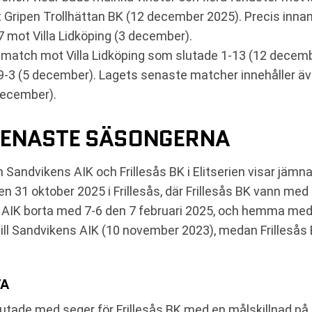
 Gripen Trollhättan BK (12 december 2025). Precis inn
 mot Villa Lidköping (3 december).
amatch mot Villa Lidköping som slutade 1-13 (12 decem
-3 (5 december). Lagets senaste matcher innehåller äv
december).
SENASTE SÄSONGERNA
ndvikens AIK och Frillesås BK i Elitserien visar jämna
31 oktober 2025 i Frillesås, där Frillesås BK vann med 
AIK borta med 7-6 den 7 februari 2025, och hemma me
ill Sandvikens AIK (10 november 2023), medan Frilleså
TA
utade med seger för Frillesås BK med en målskillnad på 