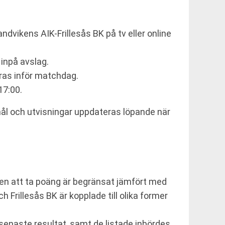
andvikens AIK-Frillesås BK på tv eller online
 inpå avslag.
ras inför matchdag.
17:00.
mål och utvisningar uppdateras löpande när
llen att ta poäng är begränsat jämfört med
 Frillesås BK är kopplade till olika former
t senaste resultat, samt de listade inbördes