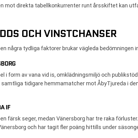
n mot direkta tabellkonkurrenter runt årsskiftet kan utf
DDS OCH VINSTCHANSER
men några tydliga faktorer brukar vägleda bedömningen 
SBORG
l i form av vana vid is, omklädningsmiljö och publikstöd
 samtliga tidigare hemmamatcher mot ÅbyTjureda i den 
A IF
 färsk seger, medan Vänersborg har tre raka förluster
änersborg och har tagit fler poäng hittills under säsong