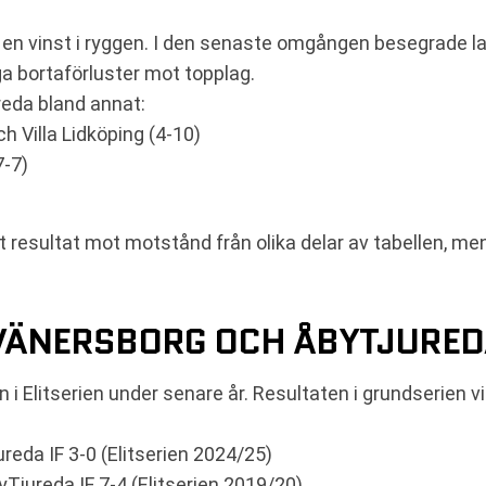
d en vinst i ryggen. I den senaste omgången besegrade
nga bortaförluster mot topplag.
eda bland annat:
h Villa Lidköping (4-10)
7-7)
resultat mot motstånd från olika delar av tabellen, men
 VÄNERSBORG OCH ÅBYTJUREDA
en i Elitserien under senare år. Resultaten i grundserien v
reda IF 3-0 (Elitserien 2024/25)
Tjureda IF 7-4 (Elitserien 2019/20)