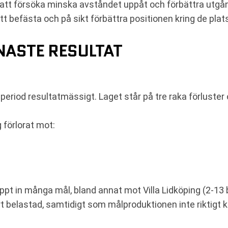
att försöka minska avståndet uppåt och förbättra utgån
att befästa och på sikt förbättra positionen kring de plats
ASTE RESULTAT
eriod resultatmässigt. Laget står på tre raka förluster och
 förlorat mot:
ppt in många mål, bland annat mot Villa Lidköping (2-1
 hårt belastad, samtidigt som målproduktionen inte rikti