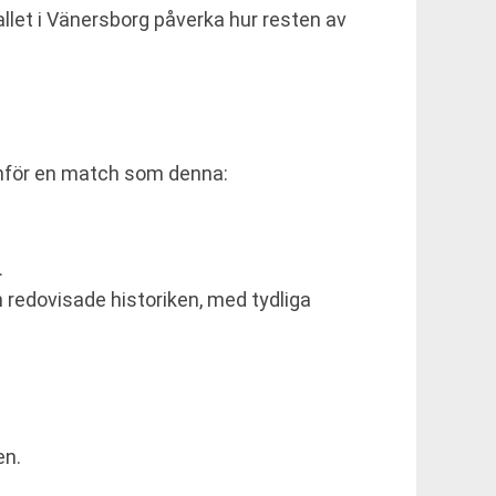
allet i Vänersborg påverka hur resten av
inför en match som denna:
.
redovisade historiken, med tydliga
.
en.