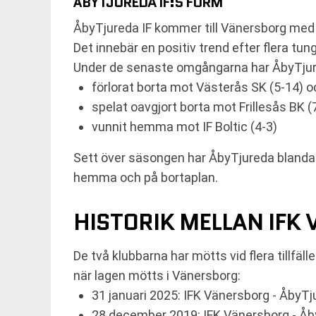
ÅBYTJUREDA IF:S FORM
ÅbyTjureda IF kommer till Vänersborg me
Det innebär en positiv trend efter flera tu
Under de senaste omgångarna har ÅbyTjur
förlorat borta mot Västerås SK (5-14) oc
spelat oavgjort borta mot Frillesås BK (
vunnit hemma mot IF Boltic (4-3)
Sett över säsongen har ÅbyTjureda blandat 
hemma och på bortaplan.
HISTORIK MELLAN IFK
De två klubbarna har mötts vid flera tillfäll
när lagen mötts i Vänersborg:
31 januari 2025: IFK Vänersborg - ÅbyTju
28 december 2019: IFK Vänersborg - Åby