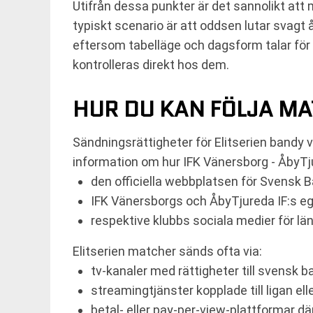
Utifrån dessa punkter är det sannolikt a
typiskt scenario är att oddsen lutar svagt
eftersom tabelläge och dagsform talar för
kontrolleras direkt hos dem.
HUR DU KAN FÖLJA M
Sändningsrättigheter för Elitserien bandy 
information om hur IFK Vänersborg - ÅbyTjure
den officiella webbplatsen för Svensk 
IFK Vänersborgs och ÅbyTjureda IF:s e
respektive klubbs sociala medier för län
Elitserien matcher sänds ofta via:
tv-kanaler med rättigheter till svensk 
streamingtjänster kopplade till ligan el
betal- eller pay-per-view-plattformar 