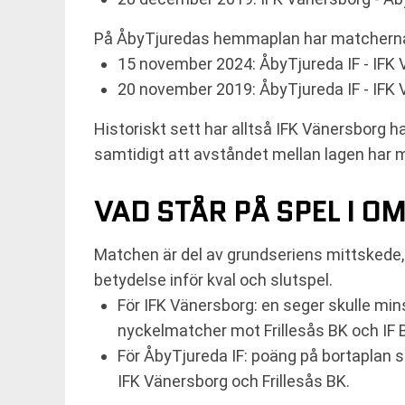
På ÅbyTjuredas hemmaplan har matcherna 
15 november 2024: ÅbyTjureda IF - IFK 
20 november 2019: ÅbyTjureda IF - IFK 
Historiskt sett har alltså IFK Vänersborg 
samtidigt att avståndet mellan lagen har m
VAD STÅR PÅ SPEL I O
Matchen är del av grundseriens mittskede, o
betydelse inför kval och slutspel.
För IFK Vänersborg: en seger skulle min
nyckelmatcher mot Frillesås BK och IF B
För ÅbyTjureda IF: poäng på bortaplan sk
IFK Vänersborg och Frillesås BK.