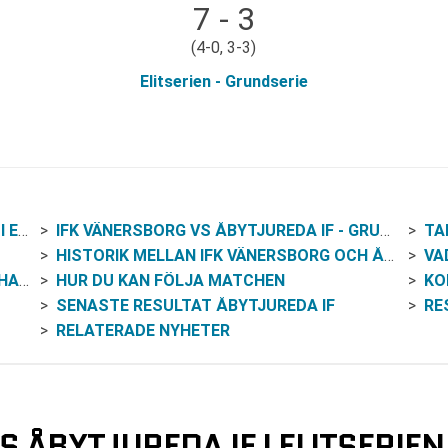
7 - 3
(4-0, 3-3)
Elitserien - Grundserie
IEN
IFK VÄNERSBORG VS ÅBYTJUREDA IF - GRUNDFAKTA OM MATCHEN
TA
HISTORIK MELLAN IFK VÄNERSBORG OCH ÅBYTJUREDA IF
VA
SER
HUR DU KAN FÖLJA MATCHEN
KOMM
SENASTE RESULTAT ÅBYTJUREDA IF
RE
RELATERADE NYHETER
 ÅBYTJUREDA IF I ELITSERIEN