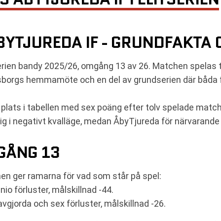
BYTJUREDA IF - GRUNDFAKTA
tserien bandy 2025/26, omgång 13 av 26. Matchen spelas
rsborgs hemmamöte och en del av grundserien där båda fö
e plats i tabellen med sex poäng efter tolv spelade matc
 i negativt kvalläge, medan ÅbyTjureda för närvarande är
GÅNG 13
hen ger ramarna för vad som står på spel:
nio förluster, målskillnad -44.
oavgjorda och sex förluster, målskillnad -26.