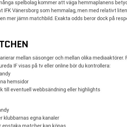
tt många spelbolag kommer att väga hemmaplanens bety
 åt IFK Vänersborg som hemmalag, men med relativt liten
 en mer jämn matchbild. Exakta odds beror dock på respe
ATCHEN
varierar mellan säsonger och mellan olika mediaaktörer. 
da IF visas på tv eller online bör du kontrollera:
Bandy
gna hemsidor
k till eventuell webbsändning eller highlights
bandy
ler klubbarnas egna kanaler
där enstaka matcher kan köpas