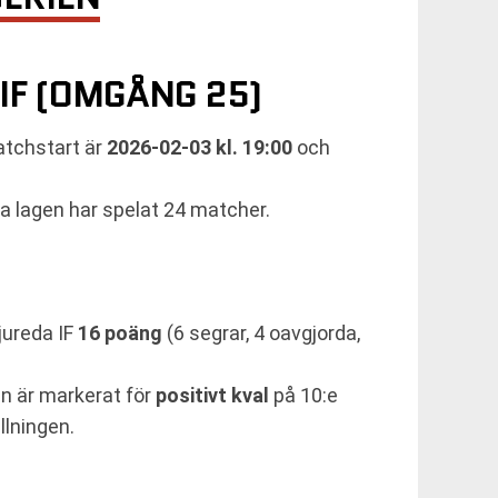
F (OMGÅNG 25)
atchstart är
2026-02-03 kl. 19:00
och
da lagen har spelat 24 matcher.
jureda IF
16 poäng
(6 segrar, 4 oavgjorda,
mn är markerat för
positivt kval
på 10:e
llningen.