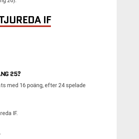
ng 26).
JUREDA IF
ÅNG 25?
ats med 16 poäng, efter 24 spelade
eda IF.
.