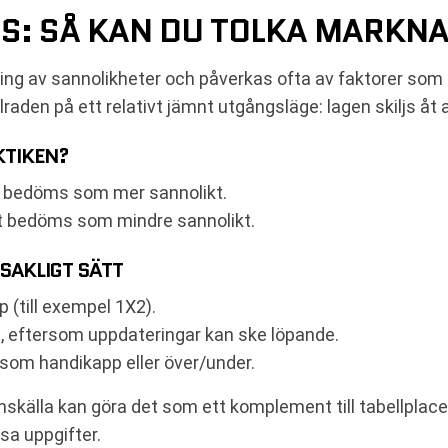
S: SÅ KAN DU TOLKA MARKN
g av sannolikheter och påverkas ofta av faktorer som t
aden på ett relativt jämnt utgångsläge: lagen skiljs åt 
KTIKEN?
et bedöms som mer sannolikt.
et bedöms som mindre sannolikt.
 SAKLIGT SÄTT
 (till exempel 1X2).
 eftersom uppdateringar kan ske löpande.
, som handikapp eller över/under.
källa kan göra det som ett komplement till tabellplaceri
sa uppgifter.