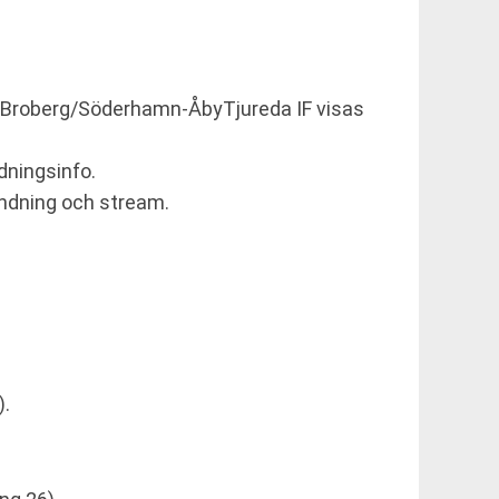
var Broberg/Söderhamn-ÅbyTjureda IF visas
dningsinfo.
ändning och stream.
).