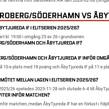
n är hemma mot Sandvikens AIK den 2026-02-06 (omgå
BROBERG/SÖDERHAMN VS ÅBYT
TJUREDA IF I ELITSERIEN 2025/26?
kl. 19:00 i omgång 25 av 26 i grundserien.
RG/SÖDERHAMN OCH ÅBYTJUREDA IF?
ERG/SÖDERHAMN OCH ÅBYTJUREDA IF INFÖR OMG
 10:e plats med 18 poäng och ÅbyTjureda IF på 11:e pl
MÖTET MELLAN LAGEN I ELITSERIEN 2025/26?
025/26 spelades 2025-11-28 och slutade 6-4 till ÅbyTjur
VITER INFÖR MATCHEN?
nför matchen, medan ÅbyTjureda IF har en förlust i följd