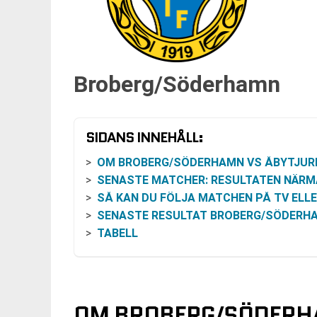
Broberg/Söderhamn
SIDANS INNEHÅLL:
OM BROBERG/SÖDERHAMN VS ÅBYTJUREDA IF I ELITSER
SENASTE MATCHER: RESULTATEN NÄRMAST I 
SÅ KAN DU FÖLJA MATCHEN PÅ TV ELLER ONLI
SENASTE RESULTAT BROBERG/SÖDERH
TABELL
OM BROBERG/SÖDERHAM