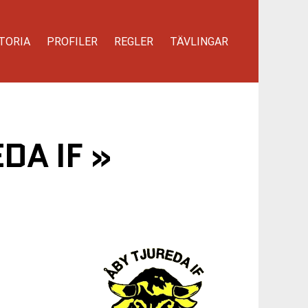
TORIA
PROFILER
REGLER
TÄVLINGAR
A IF »