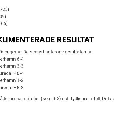
)
1-23)
09)
-06)
KUMENTERADE RESULTAT
äsongerna. De senast noterade resultaten är:
derhamn 6-4
derhamn 3-3
reda IF 6-4
derhamn 1-2
reda IF 8-2
både jämna matcher (som 3-3) och tydligare utfall. Det 