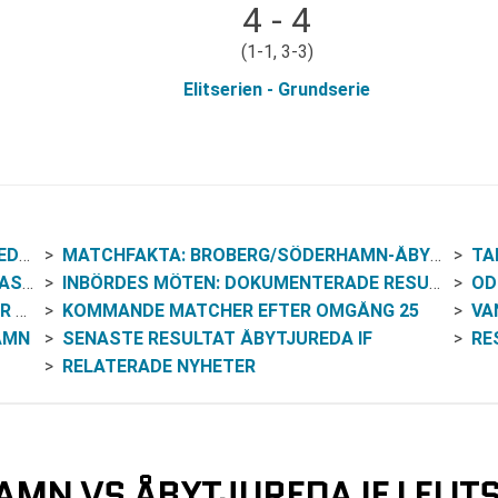
4 - 4
(1-1, 3-3)
Elitserien - Grundserie
IEN
MATCHFAKTA: BROBERG/SÖDERHAMN-ÅBYTJUREDA IF (OMGÅNG 25)
TA
TID
INBÖRDES MÖTEN: DOKUMENTERADE RESULTAT
ODD
NE
KOMMANDE MATCHER EFTER OMGÅNG 25
VAN
AMN
SENASTE RESULTAT ÅBYTJUREDA IF
RE
RELATERADE NYHETER
N VS ÅBYTJUREDA IF I ELIT