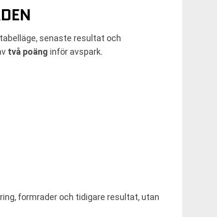
ADEN
abelläge, senaste resultat och
av
två poäng
inför avspark.
ng, formrader och tidigare resultat, utan