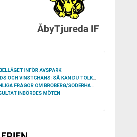
ÅbyTjureda IF
BELLÄGET INFÖR AVSPARK
S OCH VINSTCHANS: SÅ KAN DU TOLKA MARKNADEN
LIGA FRÅGOR OM BROBERG/SÖDERHAMN VS ÅBYTJUREDA IF
SULTAT INBÖRDES MÖTEN
SERIEN