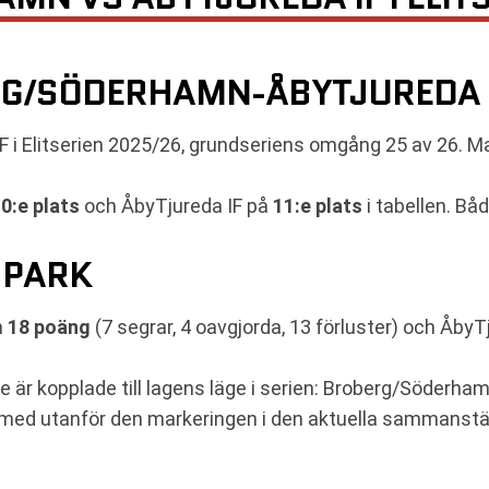
G/SÖDERHAMN-ÅBYTJUREDA I
i Elitserien 2025/26, grundseriens omgång 25 av 26. M
0:e plats
och ÅbyTjureda IF på
11:e plats
i tabellen. Bå
SPARK
n
18 poäng
(7 segrar, 4 oavgjorda, 13 förluster) och ÅbyT
e är kopplade till lagens läge i serien: Broberg/Söderha
rmed utanför den markeringen i den aktuella sammanstä