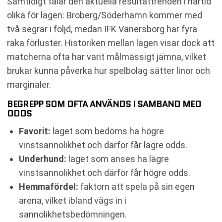
Samtidigt talar den aktuella resultattrenden i närtid
olika för lagen: Broberg/Söderhamn kommer med
två segrar i följd, medan IFK Vänersborg har fyra
raka förluster. Historiken mellan lagen visar dock att
matcherna ofta har varit målmässigt jämna, vilket
brukar kunna påverka hur spelbolag sätter linor och
marginaler.
BEGREPP SOM OFTA ANVÄNDS I SAMBAND MED
ODDS
Favorit:
laget som bedöms ha högre
vinstsannolikhet och därför får lägre odds.
Underhund:
laget som anses ha lägre
vinstsannolikhet och därför får högre odds.
Hemmafördel:
faktorn att spela på sin egen
arena, vilket ibland vägs in i
sannolikhetsbedömningen.