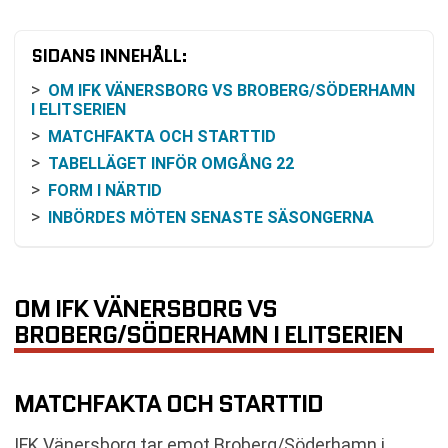
SIDANS INNEHÅLL:
OM IFK VÄNERSBORG VS BROBERG/SÖDERHAMN
I ELITSERIEN
MATCHFAKTA OCH STARTTID
TABELLÄGET INFÖR OMGÅNG 22
FORM I NÄRTID
INBÖRDES MÖTEN SENASTE SÄSONGERNA
ODDS OCH VINSTCHANS: SÅ KAN DU TOLKA
MARKNADEN
SÅ FÖLJER DU MATCHEN PÅ TV OCH ONLINE
OM IFK VÄNERSBORG VS
FÖRUTSÄTTNINGAR INFÖR RESTEN AV
BROBERG/SÖDERHAMN I ELITSERIEN
GRUNDSERIEN
VANLIGA FRÅGOR OM IFK VÄNERSBORG VS
BROBERG/SÖDERHAMN
MATCHFAKTA OCH STARTTID
SENASTE RESULTAT IFK VÄNERSBORG
SENASTE RESULTAT BROBERG/SÖDERHAMN
IFK Vänersborg tar emot Broberg/Söderhamn i