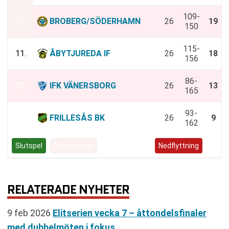
109-
10.
BROBERG/SÖDERHAMN
26
19
150
115-
11.
ÅBYTJUREDA IF
26
18
156
86-
12.
IFK VÄNERSBORG
26
13
165
93-
13.
FRILLESÅS BK
26
9
162
Slutspel
Positivt kval
Negativt kval
Nedflyttning
RELATERADE NYHETER
9 feb 2026
Elitserien vecka 7 – åttondelsfinaler
med dubbelmöten i fokus