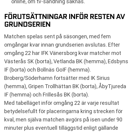
online, om tv-sändning saknas.
FÖRUTSÄTTNINGAR INFÖR RESTEN AV
GRUNDSERIEN
Matchen spelas sent på säsongen, med fem
omgångar kvar innan grundserien avslutas. Efter
omgång 22 har IFK Vänersborg kvar matcher mot
Västerås SK (borta), Vetlanda BK (hemma), Edsbyns
IF (borta) och Bollnäs GoIF (hemma).
Broberg/Söderhamn fortsätter med IK Sirius
(hemma), Gripen Trollhättan BK (borta), ÅbyTjureda
IF (hemma) och Frillesås BK (borta).
Med tabelläget inför omgång 22 är varje resultat
betydelsefullt för placeringarna kring strecken för
kval, men själva matchen avgörs på isen under 90
minuter plus eventuell tilläggstid enligt gällande