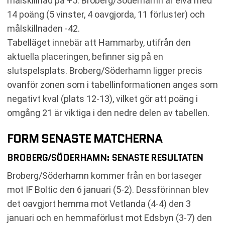
målskillnad på +5. Broberg/Söderhamn är elva med
14 poäng (5 vinster, 4 oavgjorda, 11 förluster) och
målskillnaden -42.
Tabelläget innebär att Hammarby, utifrån den
aktuella placeringen, befinner sig på en
slutspelsplats. Broberg/Söderhamn ligger precis
ovanför zonen som i tabellinformationen anges som
negativt kval (plats 12-13), vilket gör att poäng i
omgång 21 är viktiga i den nedre delen av tabellen.
FORM SENASTE MATCHERNA
BROBERG/SÖDERHAMN: SENASTE RESULTATEN
Broberg/Söderhamn kommer från en bortaseger
mot IF Boltic den 6 januari (5-2). Dessförinnan blev
det oavgjort hemma mot Vetlanda (4-4) den 3
januari och en hemmaförlust mot Edsbyn (3-7) den