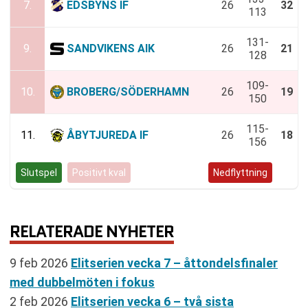
7.
EDSBYNS IF
26
32
113
131-
9.
SANDVIKENS AIK
26
21
128
109-
10.
BROBERG/SÖDERHAMN
26
19
150
115-
11.
ÅBYTJUREDA IF
26
18
156
Slutspel
Positivt kval
Negativt kval
Nedflyttning
RELATERADE NYHETER
9 feb 2026
Elitserien vecka 7 – åttondelsfinaler
med dubbelmöten i fokus
2 feb 2026
Elitserien vecka 6 – två sista