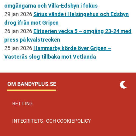
omgångarna och Villa-Edsbyn i fokus
29 jan 2026
Sirius vände i Helsingehus och Edsbyn
drog ifrån mot Gripen
26 jan 2026
Elitserien vecka 5 – omgång 23-24 med
press på kvalstrecken
25 jan 2026
Hammarby körde över Gripen –
Västerås slog tillbaka mot Vetlanda
OM BANDYPLUS.SE
BETTING
INTEGRITETS- OCH COOKIEPOLICY