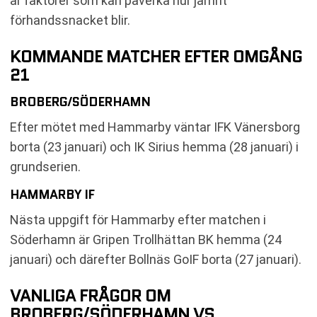
är faktorer som kan påverka hur jämnt
förhandssnacket blir.
KOMMANDE MATCHER EFTER OMGÅNG
21
BROBERG/SÖDERHAMN
Efter mötet med Hammarby väntar IFK Vänersborg
borta (23 januari) och IK Sirius hemma (28 januari) i
grundserien.
HAMMARBY IF
Nästa uppgift för Hammarby efter matchen i
Söderhamn är Gripen Trollhättan BK hemma (24
januari) och därefter Bollnäs GoIF borta (27 januari).
VANLIGA FRÅGOR OM
BROBERG/SÖDERHAMN VS