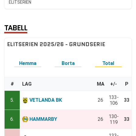
ELITSERIEN
TABELL
ELITSERIEN 2025/26 - GRUNDSERIE
Hemma
Borta
Total
#
LAG
MA
+/-
P
133-
5.
VETLANDA BK
26
33
106
130-
6.
HAMMARBY
26
33
119
133-