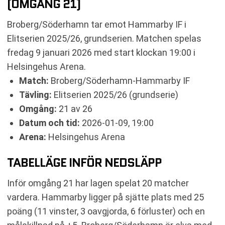
(OMGÅNG 21)
RESULTAT INBÖRDES MÖTEN
TABELL
Broberg/Söderhamn tar emot Hammarby IF i
RELATERADE NYHETER
Elitserien 2025/26, grundserien. Matchen spelas
fredag 9 januari 2026 med start klockan 19:00 i
Helsingehus Arena.
Match:
Broberg/Söderhamn-Hammarby IF
Tävling:
Elitserien 2025/26 (grundserie)
Omgång:
21 av 26
Datum och tid:
2026-01-09, 19:00
Arena:
Helsingehus Arena
TABELLÄGE INFÖR NEDSLÄPP
Inför omgång 21 har lagen spelat 20 matcher
vardera. Hammarby ligger på sjätte plats med 25
poäng (11 vinster, 3 oavgjorda, 6 förluster) och en