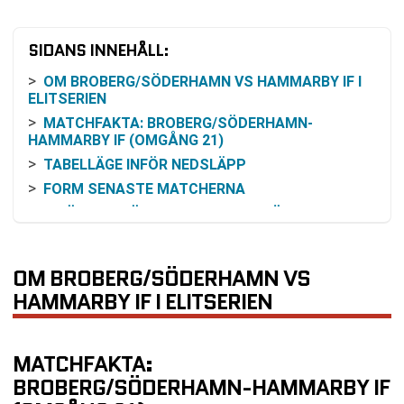
SIDANS INNEHÅLL:
OM BROBERG/SÖDERHAMN VS HAMMARBY IF I
ELITSERIEN
MATCHFAKTA: BROBERG/SÖDERHAMN-
HAMMARBY IF (OMGÅNG 21)
TABELLÄGE INFÖR NEDSLÄPP
FORM SENASTE MATCHERNA
INBÖRDES MÖTEN DE SENASTE SÄSONGERNA
SÅ KAN DU FÖLJA MATCHEN
RESONEMANG KRING ODDS OCH VINSTCHANS
OM BROBERG/SÖDERHAMN VS
UTIFRÅN TILLGÄNGLIGA FAKTA
HAMMARBY IF I ELITSERIEN
KOMMANDE MATCHER EFTER OMGÅNG 21
VANLIGA FRÅGOR OM BROBERG/SÖDERHAMN
VS HAMMARBY IF
MATCHFAKTA:
SENASTE RESULTAT BROBERG/SÖDERHAMN
BROBERG/SÖDERHAMN-HAMMARBY IF
SENASTE RESULTAT HAMMARBY IF