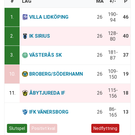
#
LAG
MA
+/-
P
190-
1.
VILLA LIDKÖPING
26
46
94
128-
2.
IK SIRIUS
26
40
80
181-
3.
VÄSTERÅS SK
26
37
87
109-
10.
BROBERG/SÖDERHAMN
26
19
150
115-
11.
ÅBYTJUREDA IF
26
18
156
86-
12.
IFK VÄNERSBORG
26
13
165
Slutspel
Positivt kval
Negativt kval
Nedflyttning