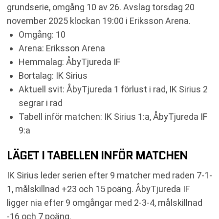
RELATERADE NYHETER
grundserie, omgång 10 av 26. Avslag torsdag 20
november 2025 klockan 19:00 i Eriksson Arena.
Omgång: 10
Arena: Eriksson Arena
Hemmalag: ÅbyTjureda IF
Bortalag: IK Sirius
Aktuell svit: ÅbyTjureda 1 förlust i rad, IK Sirius 2
segrar i rad
Tabell inför matchen: IK Sirius 1:a, ÅbyTjureda IF
9:a
LÄGET I TABELLEN INFÖR MATCHEN
IK Sirius leder serien efter 9 matcher med raden 7-1-
1, målskillnad +23 och 15 poäng. ÅbyTjureda IF
ligger nia efter 9 omgångar med 2-3-4, målskillnad
-16 och 7 poäng.