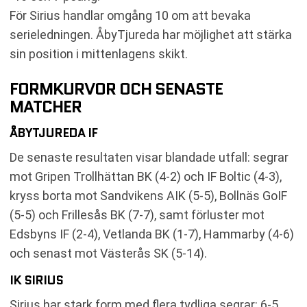
För Sirius handlar omgång 10 om att bevaka
serieledningen. ÅbyTjureda har möjlighet att stärka
sin position i mittenlagens skikt.
FORMKURVOR OCH SENASTE
MATCHER
ÅBYTJUREDA IF
De senaste resultaten visar blandade utfall: segrar
mot Gripen Trollhättan BK (4-2) och IF Boltic (4-3),
kryss borta mot Sandvikens AIK (5-5), Bollnäs GoIF
(5-5) och Frillesås BK (7-7), samt förluster mot
Edsbyns IF (2-4), Vetlanda BK (1-7), Hammarby (4-6)
och senast mot Västerås SK (5-14).
IK SIRIUS
Sirius har stark form med flera tydliga segrar: 6-5