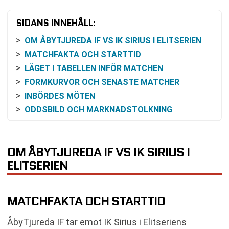
SIDANS INNEHÅLL:
OM ÅBYTJUREDA IF VS IK SIRIUS I ELITSERIEN
MATCHFAKTA OCH STARTTID
LÄGET I TABELLEN INFÖR MATCHEN
FORMKURVOR OCH SENASTE MATCHER
INBÖRDES MÖTEN
ODDSBILD OCH MARKNADSTOLKNING
SÅ FÖLJER DU MATCHEN
SCHEMA RUNT OMGÅNG 10
OM ÅBYTJUREDA IF VS IK SIRIUS I
VANLIGA FRÅGOR OM ÅBYTJUREDA IF VS IK
SIRIUS
ELITSERIEN
SENASTE RESULTAT ÅBYTJUREDA IF
SENASTE RESULTAT IK SIRIUS
MATCHFAKTA OCH STARTTID
RESULTAT INBÖRDES MÖTEN
TABELL
ÅbyTjureda IF tar emot IK Sirius i Elitseriens