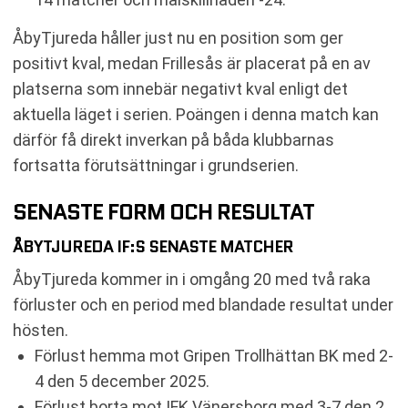
ÅbyTjureda håller just nu en position som ger
positivt kval, medan Frillesås är placerat på en av
platserna som innebär negativt kval enligt det
aktuella läget i serien. Poängen i denna match kan
därför få direkt inverkan på båda klubbarnas
fortsatta förutsättningar i grundserien.
SENASTE FORM OCH RESULTAT
ÅBYTJUREDA IF:S SENASTE MATCHER
ÅbyTjureda kommer in i omgång 20 med två raka
förluster och en period med blandade resultat under
hösten.
Förlust hemma mot Gripen Trollhättan BK med 2-
4 den 5 december 2025.
Förlust borta mot IFK Vänersborg med 3-7 den 2