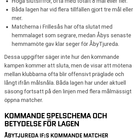
Höga slutsiffror, ofta med totalt 8 mål eller fler.
Båda lagen har vid flera tillfällen gjort tre mål eller
mer.
Matcherna i Frillesås har ofta slutat med
hemmalaget som segrare, medan Åbys senaste
hemmamöte gav klar seger för ÅbyTjureda.
Dessa uppgifter säger inte hur den kommande
kampen kommer att sluta, men de visar att mötena
mellan klubbarna ofta blir offensivt präglade och
långt ifrån målsnåla. Båda lagen har under aktuell
säsong fortsatt på den linjen med flera målmässigt
öppna matcher.
KOMMANDE SPELSCHEMA OCH
BETYDELSE FÖR LAGEN
ÅBYTJUREDA IF:S KOMMANDE MATCHER