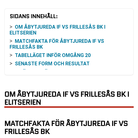
SIDANS INNEHÅLL:
OM ÅBYTJUREDA IF VS FRILLESÅS BK I
ELITSERIEN
MATCHFAKTA FÖR ÅBYTJUREDA IF VS
FRILLESÅS BK
TABELLÄGET INFÖR OMGÅNG 20
SENASTE FORM OCH RESULTAT
INBÖRDES MÖTEN MELLAN KLUBBARNA
VAD SOM STÅR PÅ SPEL SPORTSLIGT
RESONEMANG KRING ODDS OCH
OM ÅBYTJUREDA IF VS FRILLESÅS BK I
VINSTCHANSER
ELITSERIEN
MATCHBILD UTIFRÅN HISTORISKA DATA
KOMMANDE SPELSCHEMA OCH BETYDELSE FÖR
LAGEN
MATCHFAKTA FÖR ÅBYTJUREDA IF VS
HUR DU KAN FÖLJA ÅBYTJUREDA IF VS
FRILLESÅS BK
FRILLESÅS BK