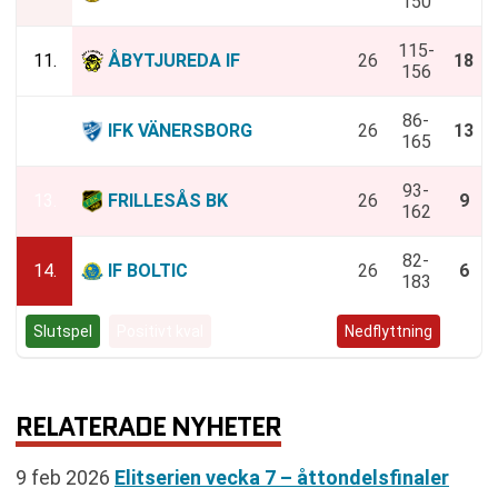
150
115-
11.
ÅBYTJUREDA IF
26
18
156
86-
12.
IFK VÄNERSBORG
26
13
165
93-
13.
FRILLESÅS BK
26
9
162
82-
14.
IF BOLTIC
26
6
183
Slutspel
Positivt kval
Negativt kval
Nedflyttning
RELATERADE NYHETER
9 feb 2026
Elitserien vecka 7 – åttondelsfinaler