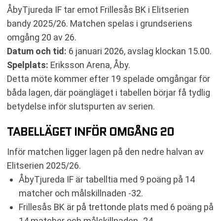
PRAKTISK INFORMATION FÖR PUBLIK PÅ PLATS
ÅbyTjureda IF tar emot Frillesås BK i Elitserien
SENASTE RESULTAT ÅBYTJUREDA IF
bandy 2025/26. Matchen spelas i grundseriens
SENASTE RESULTAT FRILLESÅS BK
omgång 20 av 26.
RESULTAT INBÖRDES MÖTEN
Datum och tid:
6 januari 2026, avslag klockan 15.00.
TABELL
Spelplats:
Eriksson Arena, Åby.
RELATERADE NYHETER
Detta möte kommer efter 19 spelade omgångar för
båda lagen, där poängläget i tabellen börjar få tydlig
betydelse inför slutspurten av serien.
TABELLÄGET INFÖR OMGÅNG 20
Inför matchen ligger lagen på den nedre halvan av
Elitserien 2025/26.
ÅbyTjureda IF är tabelltia med 9 poäng på 14
matcher och målskillnaden -32.
Frillesås BK är på trettonde plats med 6 poäng på
14 matcher och målskillnaden -24.