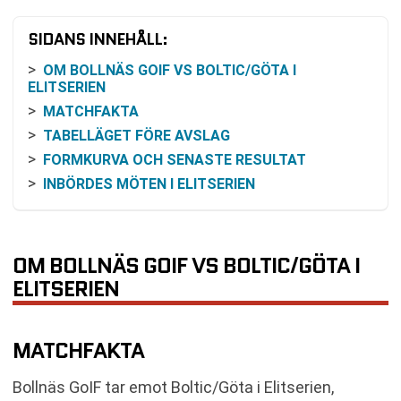
SIDANS INNEHÅLL:
OM BOLLNÄS GOIF VS BOLTIC/GÖTA I
ELITSERIEN
MATCHFAKTA
TABELLÄGET FÖRE AVSLAG
FORMKURVA OCH SENASTE RESULTAT
INBÖRDES MÖTEN I ELITSERIEN
ODDS OCH SANNOLIKHETER
SÅ FÖLJER DU MATCHEN
ARENAINFORMATION OCH TILLGÄNGLIGHET
OM BOLLNÄS GOIF VS BOLTIC/GÖTA I
VANLIGA FRÅGOR OM BOLLNÄS GOIF VS
ELITSERIEN
BOLTIC/GÖTA
SENASTE RESULTAT BOLLNÄS GOIF
MATCHFAKTA
SENASTE RESULTAT BOLTIC/GÖTA
RESULTAT INBÖRDES MÖTEN
Bollnäs GoIF tar emot Boltic/Göta i Elitserien,
TABELL