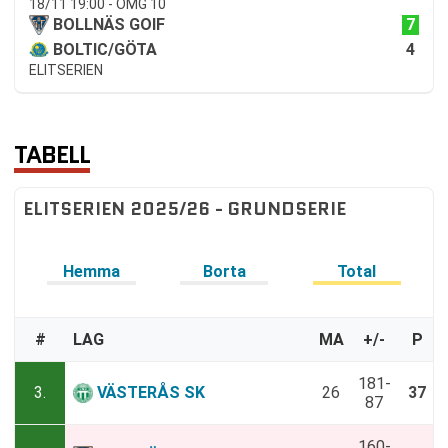
18/11 19:00 - OMG 10
7
BOLLNÄS GOIF
4
BOLTIC/GÖTA
ELITSERIEN
TABELL
ELITSERIEN 2025/26 - GRUNDSERIE
Hemma
Borta
Total
#
LAG
MA
+/-
P
181-
3.
VÄSTERÅS SK
26
37
87
160-