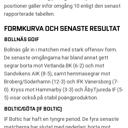
positioner gäller inför omgång 10 enligt den senast
rapporterade tabellen.
FORMKURVA OCH SENASTE RESULTAT
BOLLNÄS GOIF
Bollnäs går in i matchen med stark offensiv form.
De senaste omgångarna har bland annat gett
segrar borta mot Vetlanda BK (6-2) och mot
Sandvikens AIK (8-5), samt hemmasegrar mot
Broberg/Söderhamn (12-3) och IFK Vänersborg (7-
0). Kryss mot Hammarby (3-3) och ÅbyTjureda IF (5-
5) visar också på stabil poängproduktion.
BOLTIC/GÖTA (IF BOLTIC)
IF Boltic har haft en tyngre period. De fyra senaste
matcherna har slutat med nederlag: borta mot