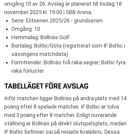
omgång 10 av 26. Avslag är planerat till tisdag 18
RELATERADE NYHETER
november 2025 kl. 19:00 i SBB Arena.
Serie: Elitserien 2025/26 - grundserien
Omgång: 10
Hemmalag: Bollnäs GoIF
Bortalag: Boltic/Göta (registrerat som IF Boltic i
säsongens matchdata)
Formtrender: Bollnäs två raka segrar; Boltic fyra
raka förluster
TABELLÄGET FÖRE AVSLAG
Inför matchen ligger Bollnäs på andra plats med 14
poäng efter 8 spelade matcher. IF Boltic är tolva
med 3 poäng efter 8 matcher. Enligt nuvarande
ställning är Bollnäs på direkt slutspelsplats, medan
IF Boltic befinner sig på negativ kvalplats. Dessa