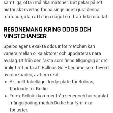
samtliga, ofta i målrika matcher. Det pekar på ett
historiskt övertag för hälsingelaget i just denna
matchup, utan att säga något om framtida resultat.
RESONEMANG KRING ODDS OCH
VINSTCHANSER
Spelbolagens exakta odds inför matchen kan
variera mellan olika aktörer och uppdateras nära
avslag. Utifrån den fakta som finns tillgänglig är det
rimligt att anta att Bollnäs GoIF bedöms som favorit
av marknaden, av flera skäl:
Aktuellt tabelläge: tredje plats för Bollnäs,
fjortonde för Boltic.
Form: Bollnäs kommer från seger och har samlat
många poäng, medan Boltic har fyra raka
förluster.