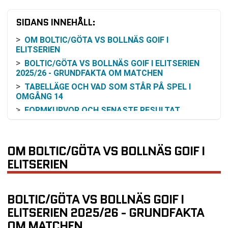
SIDANS INNEHÅLL:
OM BOLTIC/GÖTA VS BOLLNÄS GOIF I
ELITSERIEN
BOLTIC/GÖTA VS BOLLNÄS GOIF I ELITSERIEN
2025/26 - GRUNDFAKTA OM MATCHEN
TABELLÄGE OCH VAD SOM STÅR PÅ SPEL I
OMGÅNG 14
FORMKURVOR OCH SENASTE RESULTAT
INBÖRDES MÖTEN OCH HISTORISKA RESULTAT
RESONEMANG KRING ODDS OCH
OM BOLTIC/GÖTA VS BOLLNÄS GOIF I
VINSTCHANSER
ELITSERIEN
MATCHENS BETYDELSE FÖR DEN FORTSATTA
SÄSONGEN
HUR DU KAN FÖLJA MATCHEN PÅ TV OCH
ONLINE
BOLTIC/GÖTA VS BOLLNÄS GOIF I
PRAKTISK INFORMATION OM TINGVALLA
ELITSERIEN 2025/26 - GRUNDFAKTA
ISSTADION
OM MATCHEN