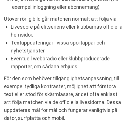
exempel inloggning eller abonnemang).
Utöver rörlig bild går matchen normalt att följa via:
Livescore på elitseriens eller klubbarnas officiella
hemsidor.
Textuppdateringar i vissa sportappar och
nyhetstjänster.
Eventuell webbradio eller klubbproducerade
rapporter, om sådana erbjuds.
För den som behöver tillgänglighetsanpassning, till
exempel tydliga kontraster, möjlighet att förstora
text eller stöd för skärmläsare, är det ofta enklast
att följa matchen via de officiella livesidorna. Dessa
uppdateras mål för mål och fungerar vanligtvis på
dator, surfplatta och mobil.