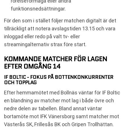
rörelseförmåga eller andra
funktionsnedsättningar.
För den som i stället följer matchen digitalt är det
tillräckligt att notera avslagstiden 13.15 och vara
inloggad eller redo på valt tv- eller
streamingalternativ strax före start.
KOMMANDE MATCHER FÖR LAGEN
EFTER OMGÅNG 14
IF BOLTIC - FOKUS PÅ BOTTENKONKURRENTER
OCH TOPPLAG
Efter hemmamötet med Bollnäs väntar för IF Boltic
en blandning av matcher mot lag i både övre och
nedre delen av tabellen. Bland annat väntar
bortamöte mot IFK Vänersborg samt matcher mot
Västerås SK, Frillesås BK och Gripen Trollhättan.