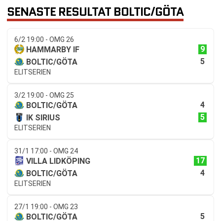
SENASTE RESULTAT BOLTIC/GÖTA
6/2 19:00 - OMG 26
9
HAMMARBY IF
5
BOLTIC/GÖTA
ELITSERIEN
3/2 19:00 - OMG 25
4
BOLTIC/GÖTA
5
IK SIRIUS
ELITSERIEN
31/1 17:00 - OMG 24
17
VILLA LIDKÖPING
4
BOLTIC/GÖTA
ELITSERIEN
27/1 19:00 - OMG 23
5
BOLTIC/GÖTA