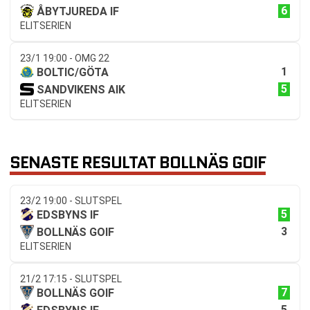
6
ÅBYTJUREDA IF
ELITSERIEN
23/1 19:00 - OMG 22
1
BOLTIC/GÖTA
5
SANDVIKENS AIK
ELITSERIEN
SENASTE RESULTAT BOLLNÄS GOIF
23/2 19:00 - SLUTSPEL
5
EDSBYNS IF
3
BOLLNÄS GOIF
ELITSERIEN
21/2 17:15 - SLUTSPEL
7
BOLLNÄS GOIF
5