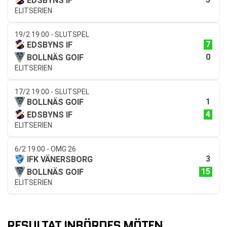
EDSBYNS IF
ELITSERIEN
19/2 19:00 - SLUTSPEL
7
EDSBYNS IF
0
BOLLNÄS GOIF
ELITSERIEN
17/2 19:00 - SLUTSPEL
1
BOLLNÄS GOIF
4
EDSBYNS IF
ELITSERIEN
6/2 19:00 - OMG 26
3
IFK VÄNERSBORG
15
BOLLNÄS GOIF
ELITSERIEN
RESULTAT INBÖRDES MÖTEN