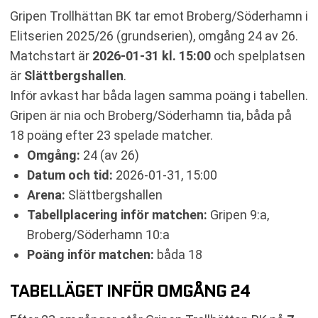
SENASTE RESULTAT BROBERG/SÖDERHAMN
Gripen Trollhättan BK tar emot Broberg/Söderhamn i
RESULTAT INBÖRDES MÖTEN
Elitserien 2025/26 (grundserien), omgång 24 av 26.
TABELL
Matchstart är
2026-01-31 kl. 15:00
och spelplatsen
RELATERADE NYHETER
är
Slättbergshallen
.
Inför avkast har båda lagen samma poäng i tabellen.
Gripen är nia och Broberg/Söderhamn tia, båda på
18 poäng efter 23 spelade matcher.
Omgång:
24 (av 26)
Datum och tid:
2026-01-31, 15:00
Arena:
Slättbergshallen
Tabellplacering inför matchen:
Gripen 9:a,
Broberg/Söderhamn 10:a
Poäng inför matchen:
båda 18
TABELLÄGET INFÖR OMGÅNG 24