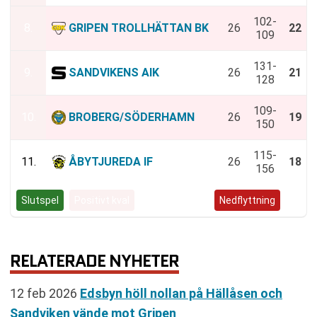
102-
8.
GRIPEN TROLLHÄTTAN BK
26
22
109
131-
9.
SANDVIKENS AIK
26
21
128
109-
10.
BROBERG/SÖDERHAMN
26
19
150
115-
11.
ÅBYTJUREDA IF
26
18
156
Slutspel
Positivt kval
Negativt kval
Nedflyttning
RELATERADE NYHETER
12 feb 2026
Edsbyn höll nollan på Hällåsen och
Sandviken vände mot Gripen