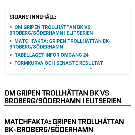
SIDANS INNEHÅLL:
OM GRIPEN TROLLHÄTTAN BK VS
BROBERG/SÖDERHAMN I ELITSERIEN
MATCHFAKTA: GRIPEN TROLLHÄTTAN BK-
BROBERG/SÖDERHAMN
TABELLÄGET INFÖR OMGÅNG 24
FORMKURVA OCH SENASTE RESULTAT
INBÖRDES MÖTEN: RESULTAT FRÅN 2024/25
OCH 2025/26
SÅ KAN DU FÖLJA MATCHEN
OM GRIPEN TROLLHÄTTAN BK VS
RESONEMANG KRING ODDS OCH VINSTCHANS
BROBERG/SÖDERHAMN I ELITSERIEN
(UTAN ATT LISTA ODDSTAL)
KOMMANDE MATCHER EFTER OMGÅNG 24
VANLIGA FRÅGOR OM GRIPEN TROLLHÄTTAN BK
MATCHFAKTA: GRIPEN TROLLHÄTTAN
VS BROBERG/SÖDERHAMN
BK-BROBERG/SÖDERHAMN
SENASTE RESULTAT GRIPEN TROLLHÄTTAN BK