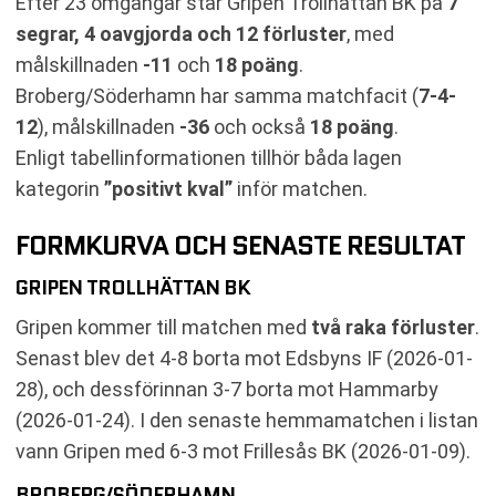
Efter 23 omgångar står Gripen Trollhättan BK på
7
segrar, 4 oavgjorda och 12 förluster
, med
målskillnaden
-11
och
18 poäng
.
Broberg/Söderhamn har samma matchfacit (
7-4-
12
), målskillnaden
-36
och också
18 poäng
.
Enligt tabellinformationen tillhör båda lagen
kategorin
”positivt kval”
inför matchen.
FORMKURVA OCH SENASTE RESULTAT
GRIPEN TROLLHÄTTAN BK
Gripen kommer till matchen med
två raka förluster
.
Senast blev det 4-8 borta mot Edsbyns IF (2026-01-
28), och dessförinnan 3-7 borta mot Hammarby
(2026-01-24). I den senaste hemmamatchen i listan
vann Gripen med 6-3 mot Frillesås BK (2026-01-09).
BROBERG/SÖDERHAMN